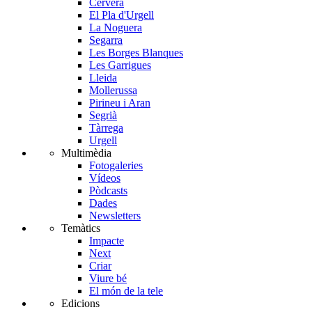
Cervera
El Pla d'Urgell
La Noguera
Segarra
Les Borges Blanques
Les Garrigues
Lleida
Mollerussa
Pirineu i Aran
Segrià
Tàrrega
Urgell
Multimèdia
Fotogaleries
Vídeos
Pòdcasts
Dades
Newsletters
Temàtics
Impacte
Next
Criar
Viure bé
El món de la tele
Edicions