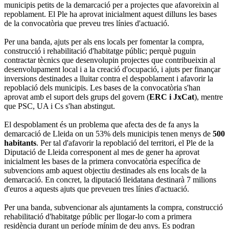
municipis petits de la demarcació per a projectes que afavoreixin al
repoblament. El Ple ha aprovat inicialment aquest dilluns les bases
de la convocatòria que preveu tres línies d'actuació.
Per una banda, ajuts per als ens locals per fomentar la compra,
construcció i rehabilitació d'habitatge públic; perquè puguin
contractar tècnics que desenvolupin projectes que contribueixin al
desenvolupament local i a la creació d'ocupació, i ajuts per finançar
inversions destinades a lluitar contra el despoblament i afavorir la
repoblació dels municipis. Les bases de la convocatòria s'han
aprovat amb el suport dels grups del govern (
ERC i JxCat
), mentre
que PSC, UA i Cs s'han abstingut.
El despoblament és un problema que afecta des de fa anys la
demarcació de Lleida on un 53% dels municipis tenen menys de
500
habitants
. Per tal d'afavorir la repoblació del territori, el Ple de la
Diputació de Lleida corresponent al mes de gener ha aprovat
inicialment les bases de la primera convocatòria específica de
subvencions amb aquest objectiu destinades als ens locals de la
demarcació. En concret, la diputació lleidatana destinarà 7 milions
d'euros a aquests ajuts que preveuen tres línies d'actuació.
Per una banda, subvencionar als ajuntaments la compra, construcció
rehabilitació d'habitatge públic per llogar-lo com a primera
residència durant un període mínim de deu anys. Es podran