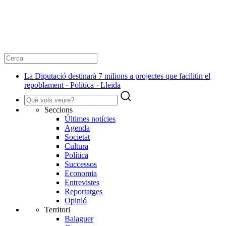
La Diputació destinarà 7 milions a projectes que facilitin el
repoblament · Política · Lleida
Seccions
Últimes notícies
Agenda
Societat
Cultura
Política
Successos
Economia
Entrevistes
Reportatges
Opinió
Territori
Balaguer