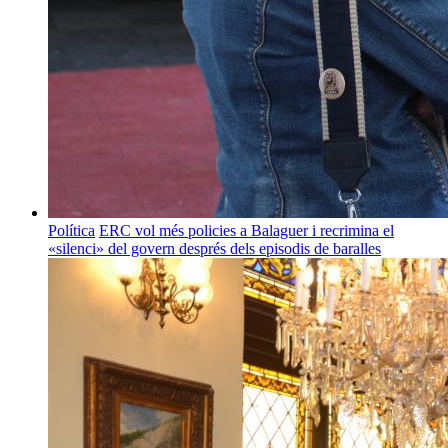
Política
ERC vol més policies a Balaguer i recrimina el
«silenci» del govern després dels episodis de baralles