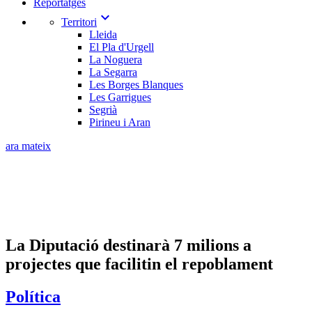
Reportatges
expand_more
Territori
Lleida
El Pla d'Urgell
La Noguera
La Segarra
Les Borges Blanques
Les Garrigues
Segrià
Pirineu i Aran
ara mateix
La Diputació destinarà 7 milions a
projectes que facilitin el repoblament
Política