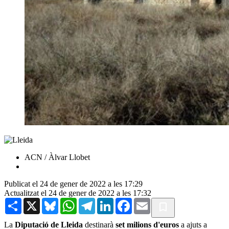
ACN / Àlvar Llobet
Publicat el 24 de gener de 2022 a les 17:29
Actualitzat el 24 de gener de 2022 a les 17:32
Share
X
Bluesky
WhatsApp
Telegram
LinkedIn
Facebook
Email
La
Diputació de Lleida
destinarà
set milions d'euros
a ajuts a