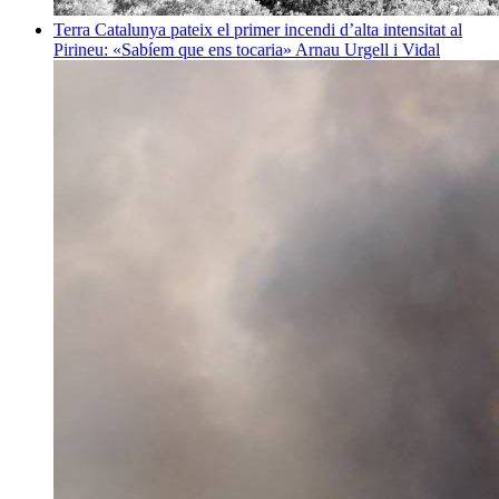
Terra
Catalunya pateix el primer incendi d’alta intensitat al
Pirineu: «Sabíem que ens tocaria»
Arnau Urgell i Vidal