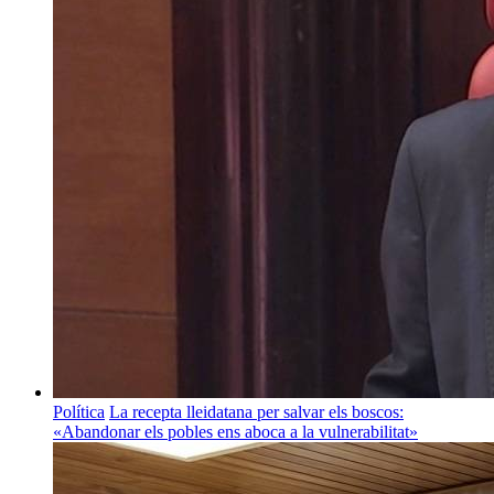
Política
La recepta lleidatana per salvar els boscos:
«Abandonar els pobles ens aboca a la vulnerabilitat»