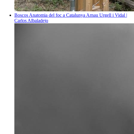
Boscos
Anatomia del foc a Catalunya
Arnau Urgell i Vidal |
Carlos Albaladejo