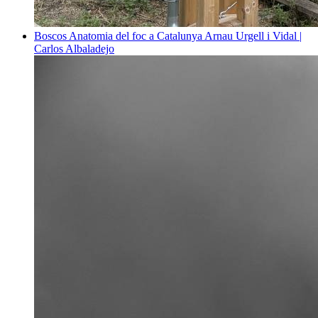
Boscos
Anatomia del foc a Catalunya
Arnau Urgell i Vidal |
Carlos Albaladejo