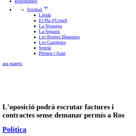
Reportatges
expand_more
Territori
Lleida
El Pla d'Urgell
La Noguera
La Segarra
Les Borges Blanques
Les Garrigues
Segrià
Pirineu i Aran
ara mateix
L'oposició podrà escrutar factures i
contractes sense demanar permís a Ros
Política