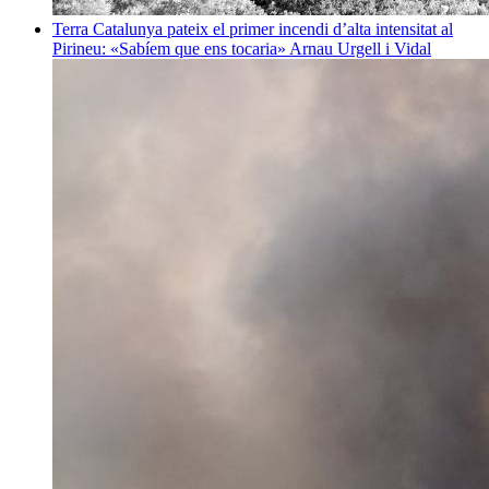
Terra
Catalunya pateix el primer incendi d’alta intensitat al
Pirineu: «Sabíem que ens tocaria»
Arnau Urgell i Vidal