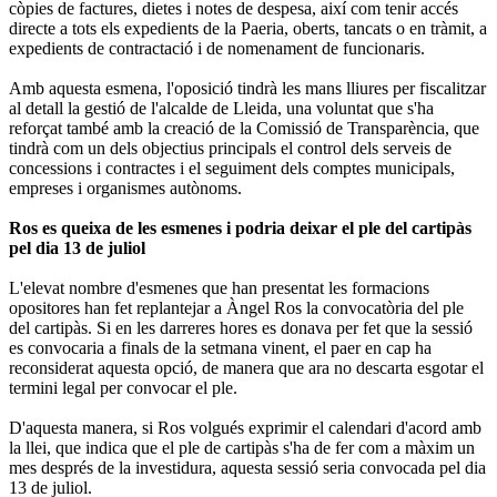
còpies de factures, dietes i notes de despesa, així com tenir accés
directe a tots els expedients de la Paeria, oberts, tancats o en tràmit, a
expedients de contractació i de nomenament de funcionaris.
Amb aquesta esmena, l'oposició tindrà les mans lliures per fiscalitzar
al detall la gestió de l'alcalde de Lleida, una voluntat que s'ha
reforçat també amb la creació de la Comissió de Transparència, que
tindrà com un dels objectius principals el control dels serveis de
concessions i contractes i el seguiment dels comptes municipals,
empreses i organismes autònoms.
Ros es queixa de les esmenes i podria deixar el ple del cartipàs
pel dia 13 de juliol
L'elevat nombre d'esmenes que han presentat les formacions
opositores han fet replantejar a Àngel Ros la convocatòria del ple
del cartipàs. Si en les darreres hores es donava per fet que la sessió
es convocaria a finals de la setmana vinent, el paer en cap ha
reconsiderat aquesta opció, de manera que ara no descarta esgotar el
termini legal per convocar el ple.
D'aquesta manera, si Ros volgués exprimir el calendari d'acord amb
la llei, que indica que el ple de cartipàs s'ha de fer com a màxim un
mes després de la investidura, aquesta sessió seria convocada pel dia
13 de juliol.