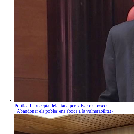
Política
La recepta lleidatana per salvar els boscos:
«Abandonar els pobles ens aboca a la vulnerabilitat»