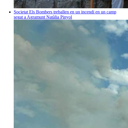
Societat
Els Bombers treballen en un incendi en un camp
segat a Agramunt
Natàlia Pinyol