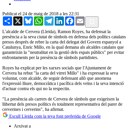
Publicat el 24 de maig de 2018 a les 22:31
Share
X
Bluesky
WhatsApp
Telegram
LinkedIn
Facebook
Email
L'alcalde de Cervera (Lleida), Ramon Royes, ha defensat la
presència a la seva ciutat de símbols en defensa dels polítics catalans
presos després de rebre la carta del delegat del Govern espanyol a
Catalunya, Enric Millo, en la qual demana als alcaldes catalans que
garanteixin la "neutralitat en la gestió dels espais públics" per evitar
enfrontaments per la presència de símbols partidistes.
Royes ha explicat per les xarxes socials que l'Ajuntament de
Cervera ha rebut "la carta del virrei Millo" i ha expressat la seva
voluntat, com alcalde, de seguir defensant allò que anomena
l'expressió lliure, democràtica i pacífica dels veïns i la seva intenció
d'actuar contra els qui no la respectin.
"La presència als carrers de Cervera de símbols que exigeixen la
llibertat dels presos polítics és totalment representativa del parer de
cerverines i cerverins", ha afirmat.
Escull Lleida com la teva font preferida de Google
Arxivat a