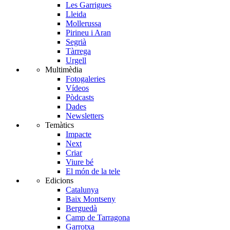
Les Garrigues
Lleida
Mollerussa
Pirineu i Aran
Segrià
Tàrrega
Urgell
Multimèdia
Fotogaleries
Vídeos
Pòdcasts
Dades
Newsletters
Temàtics
Impacte
Next
Criar
Viure bé
El món de la tele
Edicions
Catalunya
Baix Montseny
Berguedà
Camp de Tarragona
Garrotxa