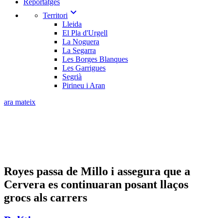
Reportatges
expand_more
Territori
Lleida
El Pla d'Urgell
La Noguera
La Segarra
Les Borges Blanques
Les Garrigues
Segrià
Pirineu i Aran
ara mateix
Royes passa de Millo i assegura que a
Cervera es continuaran posant llaços
grocs als carrers