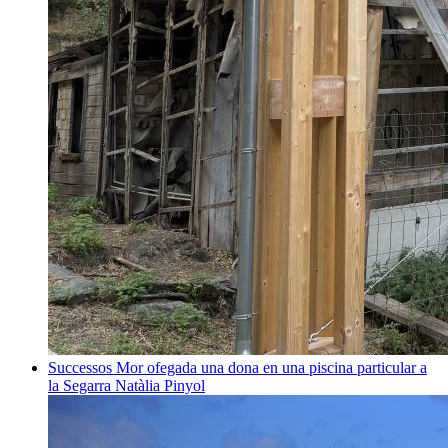
Successos
Mor ofegada una dona en una piscina particular a
la Segarra
Natàlia Pinyol