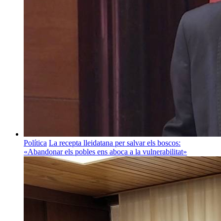
Política
La recepta lleidatana per salvar els boscos:
«Abandonar els pobles ens aboca a la vulnerabilitat»