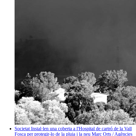
Societat
Instal·len una coberta a l'Hospital de cartró de la Vall
Fosca per protegir-lo de la pluja i la neu
Marc Orts / Agències