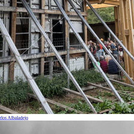
rlos Albaladejo