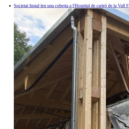
Societat
Instal·len una coberta a l'Hospital de cartró de la Vall F