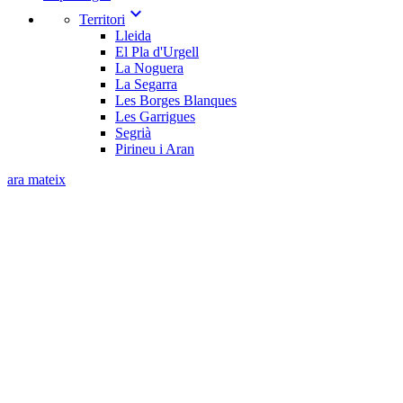
expand_more
Territori
Lleida
El Pla d'Urgell
La Noguera
La Segarra
Les Borges Blanques
Les Garrigues
Segrià
Pirineu i Aran
ara mateix