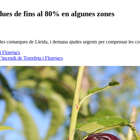
ues de fins al 80% en algunes zones
i les comarques de Lleida, i demana ajudes urgents per compensar les co
i Florejacs
l’incendi de Torrefeta i Florejacs