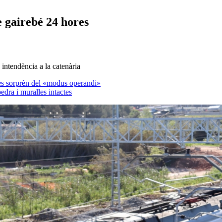
e gairebé 24 hores
a intendència a la catenària
es sorprèn del «modus operandi»
edra i muralles intactes