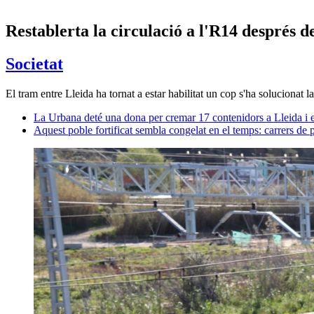
Restablerta la circulació a l'R14 després d
Societat
El tram entre Lleida ha tornat a estar habilitat un cop s'ha solucionat l
La Urbana deté una dona per cremar 17 contenidors a Lleida i 
Aquest poble fortificat sembla congelat en el temps: carrers de p