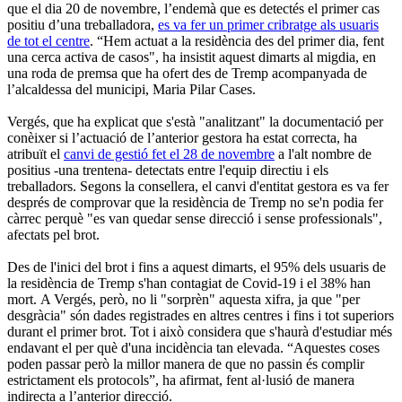
que el dia 20 de novembre, l’endemà que es detectés el primer cas
positiu d’una treballadora,
es va fer un primer cribratge als usuaris
de tot el centre
. “Hem actuat a la residència des del primer dia, fent
una cerca activa de casos", ha insistit aquest dimarts al migdia, en
una roda de premsa que ha ofert des de Tremp acompanyada de
l’alcaldessa del municipi, Maria Pilar Cases.
Vergés, que ha explicat que s'està "analitzant" la documentació per
conèixer si l’actuació de l’anterior gestora ha estat correcta, ha
atribuït el
canvi de gestió fet el 28 de novembre
a l'alt nombre de
positius -una trentena- detectats entre l'equip directiu i els
treballadors. Segons la consellera, el canvi d'entitat gestora es va fer
després de comprovar que la residència de Tremp no se'n podia fer
càrrec perquè "es van quedar sense direcció i sense professionals",
afectats pel brot.
Des de l'inici del brot i fins a aquest dimarts, el 95% dels usuaris de
la residència de Tremp s'han contagiat de Covid-19 i el 38% han
mort. A Vergés, però, no li "sorprèn" aquesta xifra, ja que "per
desgràcia" són dades registrades en altres centres i fins i tot superiors
durant el primer brot. Tot i això considera que s'haurà d'estudiar més
endavant el per què d'una incidència tan elevada. “Aquestes coses
poden passar però la millor manera de que no passin és complir
estrictament els protocols”, ha afirmat, fent al·lusió de manera
indirecta a l’anterior direcció.