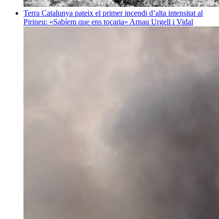
Terra
Catalunya pateix el primer incendi d’alta intensitat al
Pirineu: «Sabíem que ens tocaria»
Arnau Urgell i Vidal