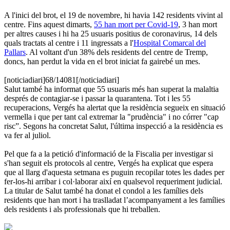
A l'inici del brot, el 19 de novembre, hi havia 142 residents vivint al
centre. Fins aquest dimarts,
55 han mort per Covid-19
, 3 han mort
per altres causes i hi ha 25 usuaris positius de coronavirus, 14 dels
quals tractats al centre i 11 ingressats a l'
Hospital Comarcal del
Pallars
. Al voltant d'un 38% dels residents del centre de Tremp,
doncs, han perdut la vida en el brot iniciat fa gairebé un mes.
[noticiadiari]68/14081[/noticiadiari]
Salut també ha informat que 55 usuaris més han superat la malaltia
després de contagiar-se i passar la quarantena. Tot i les 55
recuperacions, Vergés ha alertat que la residència segueix en situació
vermella i que per tant cal extremar la "prudència" i no córrer "cap
risc”. Segons ha concretat Salut, l'última inspecció a la residència es
va fer al juliol.
Pel que fa a la petició d'informació de la Fiscalia per investigar si
s'han seguit els protocols al centre, Vergés ha explicat que espera
que al llarg d'aquesta setmana es puguin recopilar totes les dades per
fer-los-hi arribar i col·laborar així en qualsevol requeriment judicial.
La titular de Salut també ha donat el condol a les famílies dels
residents que han mort i ha traslladat l’acompanyament a les famílies
dels residents i als professionals que hi treballen.