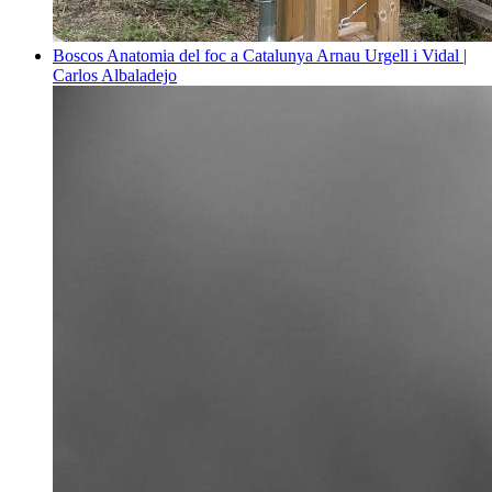
Boscos
Anatomia del foc a Catalunya
Arnau Urgell i Vidal |
Carlos Albaladejo