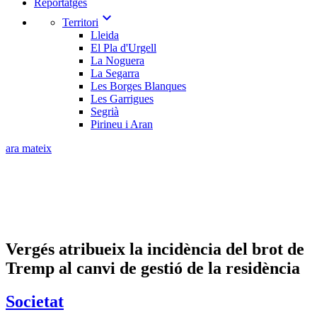
Reportatges
expand_more
Territori
Lleida
El Pla d'Urgell
La Noguera
La Segarra
Les Borges Blanques
Les Garrigues
Segrià
Pirineu i Aran
ara mateix
Vergés atribueix la incidència del brot de
Tremp al canvi de gestió de la residència
Societat