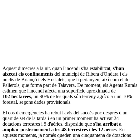
Aquest dimecres a la nit, quan l'incendi s'ha estabilitzat,
s'han
aixecat els confinaments
del municipi de Ribera d'Ondara i els
nuclis de Briançó i els Hostalets, que li pertanyen, així com el de
Pallerols, que forma part de Talavera. De moment, els Agents Rurals
estimen que l'incendi afecta una superfície aproximada de
102 hectàrees
, un 90% de les quals són terreny agrícola i un 10%
forestal, segons dades provisionals.
El cos d'emergències ha rebut l'avís del succés poc després d'un
quart de set de la tarda i en un primer moment ha activat 24
dotacions terrestres i 5 d'aèries, dispositiu que
s'ha arribat a
ampliar posteriorment a les 48 terrestres i les 12 aèries
. En
aquests moments, ja només queden una cinquantena de dotacions