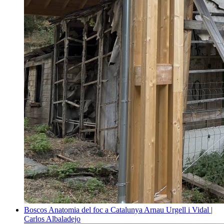
Boscos
Anatomia del foc a Catalunya
Arnau Urgell i Vidal |
Carlos Albaladejo