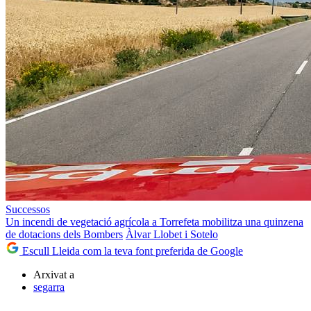
Successos
Un incendi de vegetació agrícola a Torrefeta mobilitza una quinzena
de dotacions dels Bombers
Àlvar Llobet i Sotelo
Escull Lleida com la teva font preferida de Google
Arxivat a
segarra