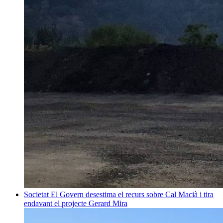
Societat
El Govern desestima el recurs sobre Cal Macià i tira
endavant el projecte
Gerard Mira