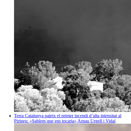
Terra
Catalunya pateix el primer incendi d’alta intensitat al
Pirineu: «Sabíem que ens tocaria»
Arnau Urgell i Vidal