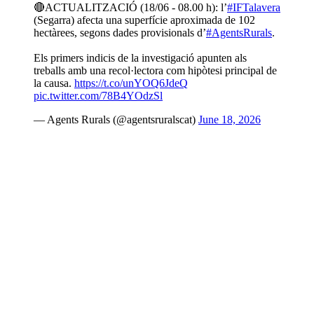
🔴ACTUALITZACIÓ (18/06 - 08.00 h): l’
#IFTalavera
(Segarra) afecta una superfície aproximada de 102
hectàrees, segons dades provisionals d’
#AgentsRurals
.
Els primers indicis de la investigació apunten als
treballs amb una recol·lectora com hipòtesi principal de
la causa.
https://t.co/unYOQ6JdeQ
pic.twitter.com/78B4YOdzSl
— Agents Rurals (@agentsruralscat)
June 18, 2026