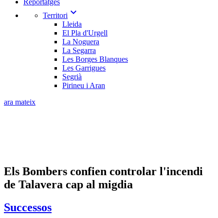
Reportatges
expand_more
Territori
Lleida
El Pla d'Urgell
La Noguera
La Segarra
Les Borges Blanques
Les Garrigues
Segrià
Pirineu i Aran
ara mateix
Els Bombers confien controlar l'incendi
de Talavera cap al migdia
Successos