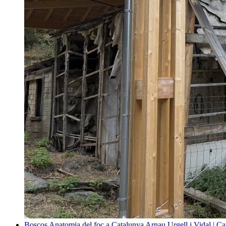
Boscos
Anatomia del foc a Catalunya
Arnau Urgell i Vidal | Ca