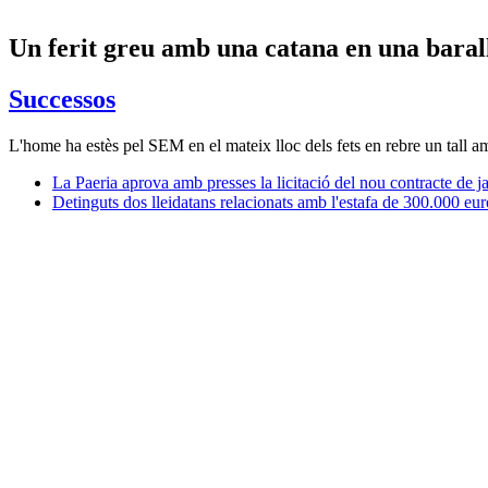
Un ferit greu amb una catana en una barall
Successos
L'home ha estès pel SEM en el mateix lloc dels fets en rebre un tall 
La Paeria aprova amb presses la licitació del nou contracte de ja
Detinguts dos lleidatans relacionats amb l'estafa de 300.000 eur