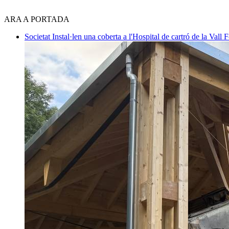
ARA A PORTADA
Societat
Instal·len una coberta a l'Hospital de cartró de la Vall F