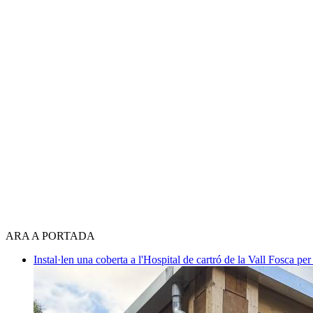
ARA A PORTADA
Instal·len una coberta a l'Hospital de cartró de la Vall Fosca per 