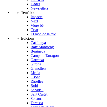
Dades
Newsletters
Temàtics
Impacte
Next
Viure bé
Criar
El món de la tele
Edicions
Catalunya
Baix Montseny
Berguedà
Camp de Tarragona
Garrotxa
Girona
Granollers
Lleida
Osona
Ripollès
Rubí
Sabadell
Sant Cugat
Solsona
Terrassa