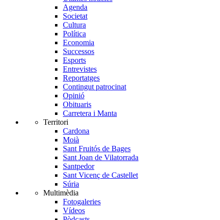
Agenda
Societat
Cultura
Política
Economia
Successos
Esports
Entrevistes
Reportatges
Contingut patrocinat
Opinió
Obituaris
Carretera i Manta
Territori
Cardona
Moià
Sant Fruitós de Bages
Sant Joan de Vilatorrada
Santpedor
Sant Vicenç de Castellet
Súria
Multimèdia
Fotogaleries
Vídeos
Pòdcasts