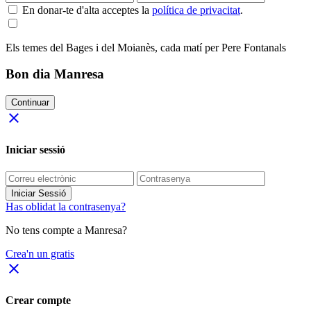
En donar-te d'alta acceptes la
política de privacitat
.
Els temes del Bages i del Moianès, cada matí per Pere Fontanals
Bon dia Manresa
Continuar
close
Iniciar sessió
Iniciar Sessió
Has oblidat la contrasenya?
No tens compte a Manresa?
Crea'n un gratis
close
Crear compte