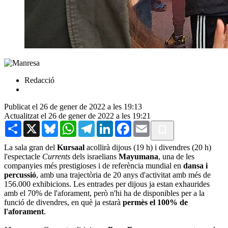
Redacció
Publicat el 26 de gener de 2022 a les 19:13
Actualitzat el 26 de gener de 2022 a les 19:21
Share
X
Bluesky
WhatsApp
Telegram
LinkedIn
Facebook
Email
La sala gran del
Kursaal
acollirà dijous (19 h) i divendres (20 h)
l'espectacle
Currents
dels israelians
Mayumana
, una de les
companyies més prestigioses i de referència mundial en
dansa i
percussió
, amb una trajectòria de 20 anys d'activitat amb més de
156.000 exhibicions. Les entrades per dijous ja estan exhaurides
amb el 70% de l'aforament, però n'hi ha de disponibles per a la
funció de divendres, en què ja estarà
permès el 100% de
l'aforament
.