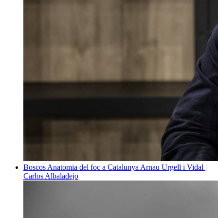
Boscos
Anatomia del foc a Catalunya
Arnau Urgell i Vidal |
Carlos Albaladejo