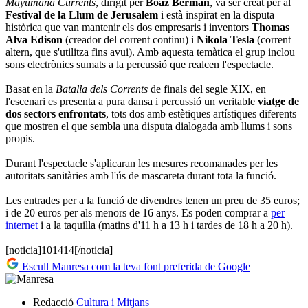
Mayumana Currents
, dirigit per
Boaz Berman
, va ser creat per al
Festival de la Llum de Jerusalem
i està inspirat en la disputa
històrica que van mantenir els dos empresaris i inventors
Thomas
Alva Edison
(creador del corrent continu) i
Nikola Tesla
(corrent
altern, que s'utilitza fins avui). Amb aquesta temàtica el grup inclou
sons electrònics sumats a la percussió que realcen l'espectacle.
Basat en la
Batalla dels Corrents
de finals del segle XIX, en
l'escenari es presenta a pura dansa i percussió un veritable
viatge de
dos sectors enfrontats
, tots dos amb estètiques artístiques diferents
que mostren el que sembla una disputa dialogada amb llums i sons
propis.
Durant l'espectacle s'aplicaran les mesures recomanades per les
autoritats sanitàries amb l'ús de mascareta durant tota la funció.
Les entrades per a la funció de divendres tenen un preu de 35 euros;
i de 20 euros per als menors de 16 anys. Es poden comprar a
per
internet
i a la taquilla (matins d'11 h a 13 h i tardes de 18 h a 20 h).
[noticia]101414[/noticia]
Escull Manresa com la teva font preferida de Google
Redacció
Cultura i Mitjans