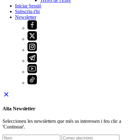
Terres de l'Ebre
Iniciar Sessió
Subscriu-t'hi
Newsletter
close
Alta Newsletter
Seleccioneu les newsletters que més us interessen i feu clic a
'Continuar'.