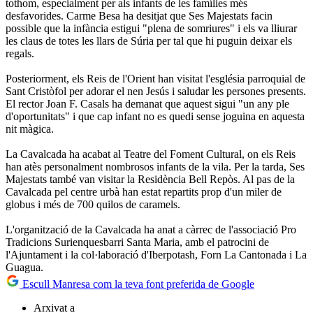
tothom, especialment per als infants de les famílies més
desfavorides. Carme Besa ha desitjat que Ses Majestats facin
possible que la infància estigui "plena de somriures" i els va lliurar
les claus de totes les llars de Súria per tal que hi puguin deixar els
regals.
Posteriorment, els Reis de l'Orient han visitat l'església parroquial de
Sant Cristòfol per adorar el nen Jesús i saludar les persones presents.
El rector Joan F. Casals ha demanat que aquest sigui "un any ple
d'oportunitats" i que cap infant no es quedi sense joguina en aquesta
nit màgica.
La Cavalcada ha acabat al Teatre del Foment Cultural, on els Reis
han atès personalment nombrosos infants de la vila. Per la tarda, Ses
Majestats també van visitar la Residència Bell Repòs. Al pas de la
Cavalcada pel centre urbà han estat repartits prop d'un miler de
globus i més de 700 quilos de caramels.
L'organització de la Cavalcada ha anat a càrrec de l'associació Pro
Tradicions Surienquesbarri Santa Maria, amb el patrocini de
l'Ajuntament i la col·laboració d'Iberpotash, Forn La Cantonada i La
Guagua.
Escull Manresa com la teva font preferida de Google
Arxivat a