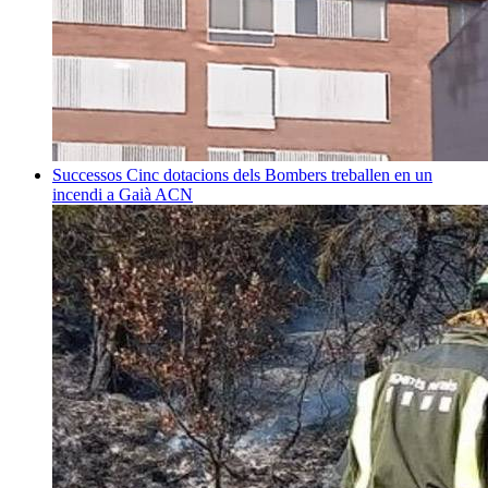
Successos
Cinc dotacions dels Bombers treballen en un
incendi a Gaià
ACN