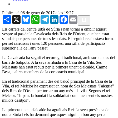
Publicat el 06 de gener de 2017 a les 19:27
Share
X
Bluesky
WhatsApp
Telegram
LinkedIn
Facebook
Email
Els carrers del centre urbà de Súria s'han tornar a omplir aquest
vespre al pas de la Cavalcada dels Reis de l'Orient, que han estat
saludats per persones de totes les edats. El seguici reial estava format
per set carrosses i unes 120 persones, una xifra de participació
superior a la de l'any passat.
La Cavalcada ha seguit el recorregut tradicional, amb sortida des del
barri de Salipota. A la seva arribada a la Casa de la Vila, Ses
Majestats han estat rebuts per la primera tinent d'alcalde, Carme
Besa, i altres membres de la corporació municipal.
En el tradicional parlament des del balcó principal de la Casa de la
Vila, el rei Melcior ha expressat en nom de Ses Majestats "l'alegria"
dels Reis de l'Orient per tornar un any més a la vila. Segons el rei
Melcior, "la pau, la bondat i la solidaritat continuen sent els nostres
millors desitjos".
La primera tinent d'alcalde ha agraït als Reis la seva presència de
nou a Súria i els ha demanat que aquest sigui un bon any per a