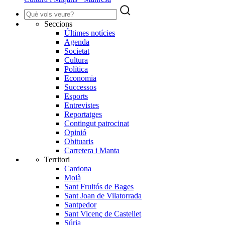
Seccions
Últimes notícies
Agenda
Societat
Cultura
Política
Economia
Successos
Esports
Entrevistes
Reportatges
Contingut patrocinat
Opinió
Obituaris
Carretera i Manta
Territori
Cardona
Moià
Sant Fruitós de Bages
Sant Joan de Vilatorrada
Santpedor
Sant Vicenç de Castellet
Súria