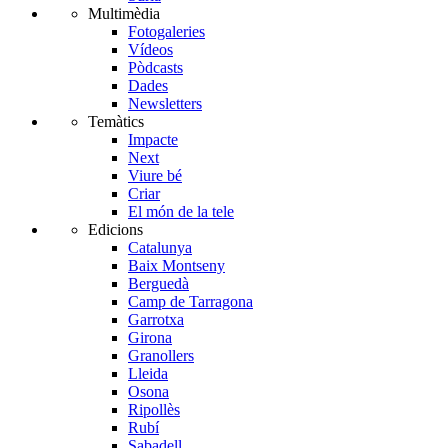
Multimèdia
Fotogaleries
Vídeos
Pòdcasts
Dades
Newsletters
Temàtics
Impacte
Next
Viure bé
Criar
El món de la tele
Edicions
Catalunya
Baix Montseny
Berguedà
Camp de Tarragona
Garrotxa
Girona
Granollers
Lleida
Osona
Ripollès
Rubí
Sabadell