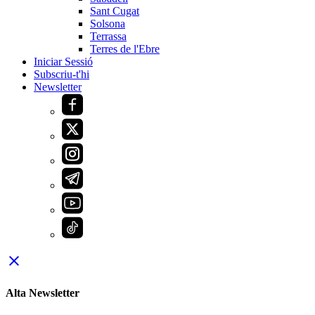
Sant Cugat
Solsona
Terrassa
Terres de l'Ebre
Iniciar Sessió
Subscriu-t'hi
Newsletter
close
Alta Newsletter