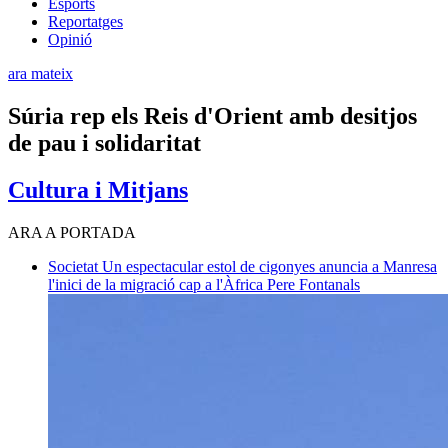
Esports
Reportatges
Opinió
ara mateix
Súria rep els Reis d'Orient amb desitjos
de pau i solidaritat
Cultura i Mitjans
ARA A PORTADA
Societat
Un espectacular estol de cigonyes anuncia a Manresa
l'inici de la migració cap a l'Àfrica
Pere Fontanals