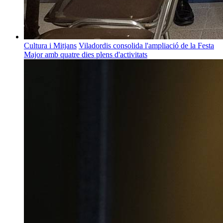
Cultura i Mitjans
Viladordis consolida l'ampliació de la Festa
Major amb quatre dies plens d'activitats