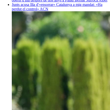
oberts d'Illa després de dos anys a Palau
Bernat Surroca Albet
Junts acusa Illa d'«ensorrar» Catalunya a mig mandat: «Ha
perdut el control»
ACN