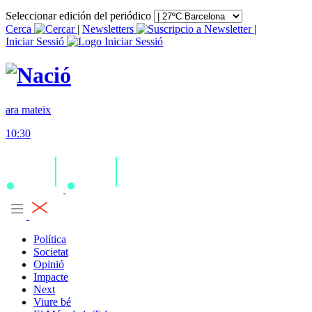
Seleccionar edición del periódico
Cerca
|
Newsletters
|
Iniciar Sessió
ara mateix
10:30
Política
Societat
Opinió
Impacte
Next
Viure bé