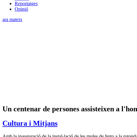
Reportatges
Opinió
ara mateix
Un centenar de persones assisteixen a l'ho
Cultura i Mitjans
Amb la inauguració de la instal·lació de les mules de ferro a la roto