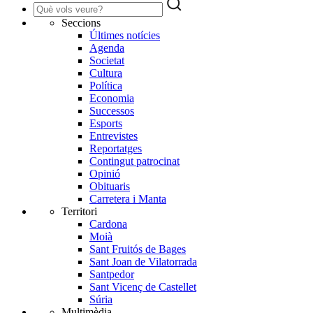
Seccions
Últimes notícies
Agenda
Societat
Cultura
Política
Economia
Successos
Esports
Entrevistes
Reportatges
Contingut patrocinat
Opinió
Obituaris
Carretera i Manta
Territori
Cardona
Moià
Sant Fruitós de Bages
Sant Joan de Vilatorrada
Santpedor
Sant Vicenç de Castellet
Súria
Multimèdia