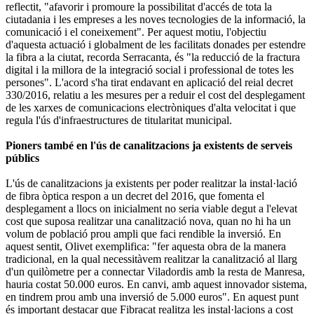
reflectit, "afavorir i promoure la possibilitat d'accés de tota la
ciutadania i les empreses a les noves tecnologies de la informació, la
comunicació i el coneixement". Per aquest motiu, l'objectiu
d'aquesta actuació i globalment de les facilitats donades per estendre
la fibra a la ciutat, recorda Serracanta, és "la reducció de la fractura
digital i la millora de la integració social i professional de totes les
persones". L'acord s'ha tirat endavant en aplicació del reial decret
330/2016, relatiu a les mesures per a reduir el cost del desplegament
de les xarxes de comunicacions electròniques d'alta velocitat i que
regula l'ús d'infraestructures de titularitat municipal.
Pioners també en l'ús de canalitzacions ja existents de serveis
públics
L'ús de canalitzacions ja existents per poder realitzar la instal·lació
de fibra òptica respon a un decret del 2016, que fomenta el
desplegament a llocs on inicialment no seria viable degut a l'elevat
cost que suposa realitzar una canalització nova, quan no hi ha un
volum de població prou ampli que faci rendible la inversió. En
aquest sentit, Olivet exemplifica: "fer aquesta obra de la manera
tradicional, en la qual necessitàvem realitzar la canalització al llarg
d'un quilòmetre per a connectar Viladordis amb la resta de Manresa,
hauria costat 50.000 euros. En canvi, amb aquest innovador sistema,
en tindrem prou amb una inversió de 5.000 euros". En aquest punt
és important destacar que Fibracat realitza les instal·lacions a cost