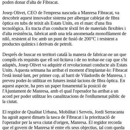
poden donar d'alta de Fibracat.
Josep Olivet, CEO de l'empresa nascuda a Manresa Fibracat, va
descobrir aquest innovador sistema per albergar cablejat de fibra
òptica en tubs de teixit als Estats Units, en el marc d'una fira
tecnològica. Es tracta d'un conducte tèxtil fet de materials flexibles i
d'alta resistència, fabricat amb una tela anomenada monofilament de
niló, resistent al foc amb un punt de fusió de 200°C i resistent a
productes químics i derivats de petroli.
Després de buscar en territori català la manera de fabricar-ne un que
complís els requisits que ell sol·licitava i de no trobar-ne cap que s'hi
adaptés, Josep Olivet va adquirir el revolucionari conducte als Estats
Units. Aquesta setmana ha arribat el moment d'implantar-lo: Fibracat
l'està instal·lant, per primer cop, al barri de Viladordis de Manresa, i
preveu poder-lo utilitzar en futures instal·lacions de fibra òptica. En
aquest aspecte, ha pres un paper fonamental la posició de
l'Ajuntament de Manresa, amb el qual l'operador ha arribat a un
acord per poder utilitzar les canalitzacions de l'enllumenat públic de
la ciutat.
El regidor de Qualitat Urbana, Mobilitat i Serveis, Jordi Serracanta
ha agraït aquest dimarts la tasca de Fibracat i la priorització de
l'operador per la seva ciutat d'origen, Manresa. El regidor recorda
que el govern de Manresa té entre els seus objectius, tal com queda