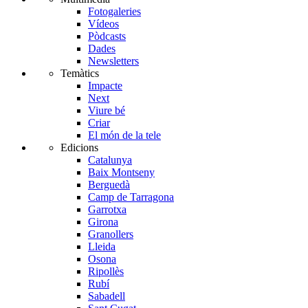
Fotogaleries
Vídeos
Pòdcasts
Dades
Newsletters
Temàtics
Impacte
Next
Viure bé
Criar
El món de la tele
Edicions
Catalunya
Baix Montseny
Berguedà
Camp de Tarragona
Garrotxa
Girona
Granollers
Lleida
Osona
Ripollès
Rubí
Sabadell