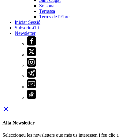
Sant Cugat
Solsona
Terrassa
Terres de l'Ebre
Iniciar Sessió
Subscriu-t'hi
Newsletter
close
Alta Newsletter
Seleccioneu les newsletters que més us interessen i feu clic a