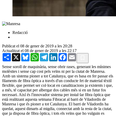
Redacció
Publicat el 08 de gener de 2019 a les 20:28
Actualitzat el 08 de gener de 2019 a les 22:17
Share
X
Bluesky
WhatsApp
Telegram
LinkedIn
Facebook
Email
Sense soroll de maquinària, sense obrir rases, generant les mínimes
molèsties i sense cap cost pels veïns ni per la ciutat de Manresa.
Amb un sistema pioner a tot Catalunya, que es basa en fer passar els
filaments de fibra òptica a través d'un conducte fet de material tèxtil
flexible, que permet ser col·locat en canalitzacions ja existents i que,
a més, té capacitat per albergar dos cables més si en un futur fos
necessari. Així és l'innovador sistema per instal·lar fibra òptica que
està realitzant aquesta setmana Fibracat al barri de Viladordis de
Manresa i que és pioner a tot Catalunya. El barri de Viladordis ha
quedat, aquest dimarts al migdia, connectat amb la resta de la ciutat,
que ja disposa de fibra òptica, i tots els veïns que ho vulguin es