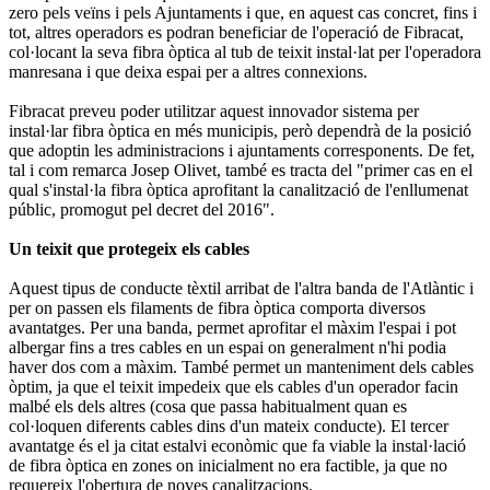
zero pels veïns i pels Ajuntaments i que, en aquest cas concret, fins i
tot, altres operadors es podran beneficiar de l'operació de Fibracat,
col·locant la seva fibra òptica al tub de teixit instal·lat per l'operadora
manresana i que deixa espai per a altres connexions.
Fibracat preveu poder utilitzar aquest innovador sistema per
instal·lar fibra òptica en més municipis, però dependrà de la posició
que adoptin les administracions i ajuntaments corresponents. De fet,
tal i com remarca Josep Olivet, també es tracta del "primer cas en el
qual s'instal·la fibra òptica aprofitant la canalització de l'enllumenat
públic, promogut pel decret del 2016".
Un teixit que protegeix els cables
Aquest tipus de conducte tèxtil arribat de l'altra banda de l'Atlàntic i
per on passen els filaments de fibra òptica comporta diversos
avantatges. Per una banda, permet aprofitar el màxim l'espai i pot
albergar fins a tres cables en un espai on generalment n'hi podia
haver dos com a màxim. També permet un manteniment dels cables
òptim, ja que el teixit impedeix que els cables d'un operador facin
malbé els dels altres (cosa que passa habitualment quan es
col·loquen diferents cables dins d'un mateix conducte). El tercer
avantatge és el ja citat estalvi econòmic que fa viable la instal·lació
de fibra òptica en zones on inicialment no era factible, ja que no
requereix l'obertura de noves canalitzacions.