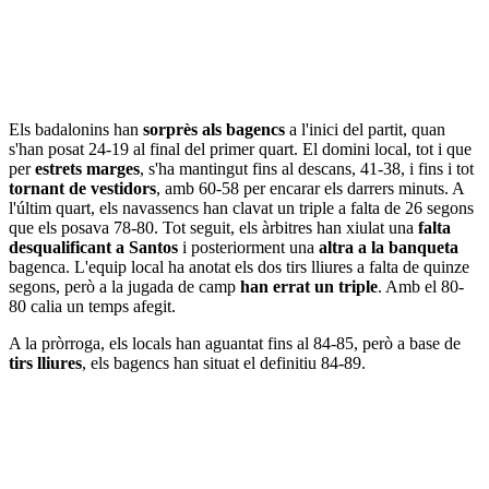
Els badalonins han
sorprès als bagencs
a l'inici del partit, quan
s'han posat 24-19 al final del primer quart. El domini local, tot i que
per
estrets marges
, s'ha mantingut fins al descans, 41-38, i fins i tot
tornant de vestidors
, amb 60-58 per encarar els darrers minuts. A
l'últim quart, els navassencs han clavat un triple a falta de 26 segons
que els posava 78-80. Tot seguit, els àrbitres han xiulat una
falta
desqualificant a Santos
i posteriorment una
altra a la banqueta
bagenca. L'equip local ha anotat els dos tirs lliures a falta de quinze
segons, però a la jugada de camp
han errat un triple
. Amb el 80-
80 calia un temps afegit.
A la pròrroga, els locals han aguantat fins al 84-85, però a base de
tirs lliures
, els bagencs han situat el definitiu 84-89.