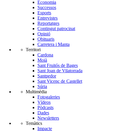
Economia
Successos
Esports
Entrevistes
Reportatges
Contingut patrocinat
Opinió
Obituaris
Carretera i Manta
Territori
Cardona
Moià
Sant Fruitós de Bages
Sant Joan de Vilatorrada
Santpedor
Sant Vicenç de Castellet
Súria
Multimèdia
Fotogaleries
Vídeos
Pòdcasts
Dades
Newsletters
Temàtics
Impacte