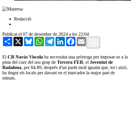
Redacció
Publicat el 07 de desembre de 2024 a les 22:04
Share
X
Bluesky
WhatsApp
Telegram
LinkedIn
Facebook
Email
El
CB Navàs Viscola
ha necessitat una pròrroga per imposar-se a la
pista del cuer del seu grup de
Tercera FEB
, el
Joventut de
Badalona
, per 84-89, després d'un partit molt igualat que, tot i això,
ha tingut els locals per davant en el marcador la major part de
minuts.