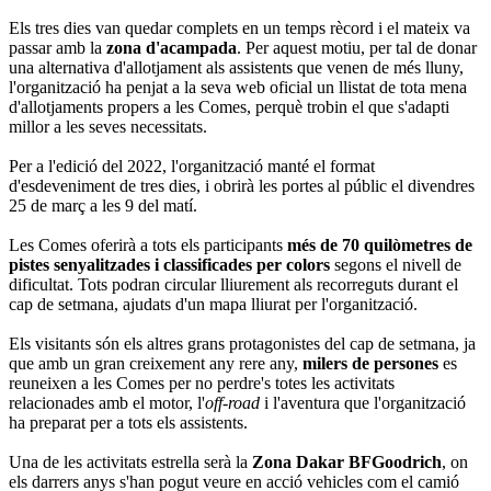
Els tres dies van quedar complets en un temps rècord i el mateix va
passar amb la
zona d'acampada
. Per aquest motiu, per tal de donar
una alternativa d'allotjament als assistents que venen de més lluny,
l'organització ha penjat a la seva web oficial un llistat de tota mena
d'allotjaments propers a les Comes, perquè trobin el que s'adapti
millor a les seves necessitats.
Per a l'edició del 2022, l'organització manté el format
d'esdeveniment de tres dies, i obrirà les portes al públic el divendres
25 de març a les 9 del matí.
Les Comes oferirà a tots els participants
més de 70 quilòmetres de
pistes senyalitzades i classificades per colors
segons el nivell de
dificultat. Tots podran circular lliurement als recorreguts durant el
cap de setmana, ajudats d'un mapa lliurat per l'organització.
Els visitants són els altres grans protagonistes del cap de setmana, ja
que amb un gran creixement any rere any,
milers de persones
es
reuneixen a les Comes per no perdre's totes les activitats
relacionades amb el motor, l'
off-road
i l'aventura que l'organització
ha preparat per a tots els assistents.
Una de les activitats estrella serà la
Zona Dakar BFGoodrich
, on
els darrers anys s'han pogut veure en acció vehicles com el camió