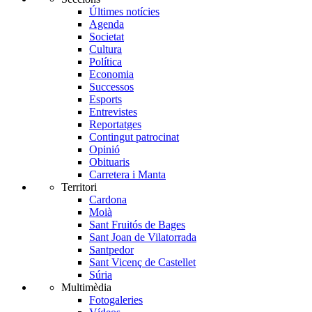
Últimes notícies
Agenda
Societat
Cultura
Política
Economia
Successos
Esports
Entrevistes
Reportatges
Contingut patrocinat
Opinió
Obituaris
Carretera i Manta
Territori
Cardona
Moià
Sant Fruitós de Bages
Sant Joan de Vilatorrada
Santpedor
Sant Vicenç de Castellet
Súria
Multimèdia
Fotogaleries