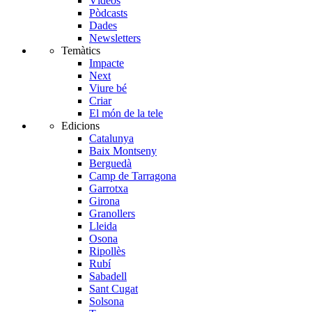
Vídeos
Pòdcasts
Dades
Newsletters
Temàtics
Impacte
Next
Viure bé
Criar
El món de la tele
Edicions
Catalunya
Baix Montseny
Berguedà
Camp de Tarragona
Garrotxa
Girona
Granollers
Lleida
Osona
Ripollès
Rubí
Sabadell
Sant Cugat
Solsona