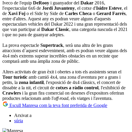
Iveco de l'equip
DeRooy
i guanyador del
Dakar
2016,
l'espectacular 6x6 de
Jordi Juvanteny
, el cotxe d'
Isidre Esteve
, el
de
Xavi Foj
o el Side by Side de
Carles Checa
o
Gerard Farrés
,
entre d'altres. Aquest any es podran veure alguns d'aquests
espectaculars vehicles del Dakar 2022 i una gran representació dels
que van participar al
Dakar Classic
, una categoria nascuda el 2021
i que no para de guanyar adeptes.
La prova espectacle
Supertrack
, serà una altra de les grans
atraccions d´aquest esdeveniment, amb es podran veure alguns dels
4x4 més extrems superar increïbles obstacles en un recinte que
comptarà amb una àmplia zona de públic.
Altres activitats de gran èxit i obertes a tots els assistents seran el
Tour turístic
amb camió 4x4, una zona d'aventura per a grans i
petits, la
zona infantil
, l'exposició de 4x4 clàssics, el concert de
dissabte a la nit, el circuit de
cotxes a ràdio control
, l'exhibició de
Crawlers
i la gran fira comercial on desenes d'expositors oferiran
productes relacionats amb l'
off-road
, els viatges i l'aventura.
Escull Manresa com la teva font preferida de Google
Arxivat a
súria