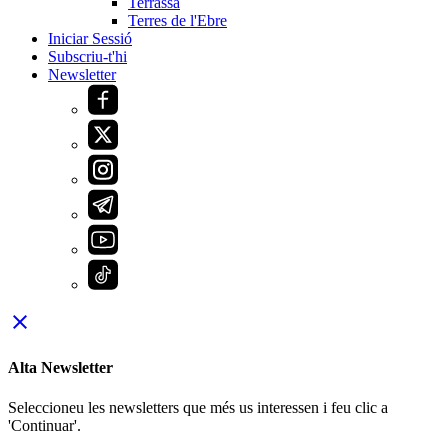
Terrassa
Terres de l'Ebre
Iniciar Sessió
Subscriu-t'hi
Newsletter
close
Alta Newsletter
Seleccioneu les newsletters que més us interessen i feu clic a
'Continuar'.