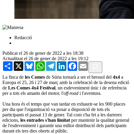
Redacció
Publicat el 26 de gener de 2022 a les 18:38
Actualitzat el 26 de gener de 2022 a les 19:12
Share
X
Bluesky
WhatsApp
Telegram
LinkedIn
Facebook
Email
La finca de
les Comes
de Súria tornarà a ser el bressol del
4x4
a
Europa el 25, 26 i 27 de març amb la celebració de la desena edició
de
Les Comes 4x4 Festival
, un esdeveniment únic i de referència
per a tots els amants del motor, l'
off-road
i l'aventura.
Una hora és el temps que van tardar en exhaurir-se les 900 places
per dia que l'organització va posar a disposició de tots els
participants el passat 13 de gener. Tal com s'ha fet a les darreres
edicions,
les entrades s'han limitat
per mantenir la qualitat general
de l'esdeveniment i garantir una millor distribució dels participants
durant els tres dies oberts al públic.