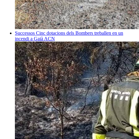
Successos
Cinc dotacions dels Bombers treballen en un
incendi a Gaià
ACN