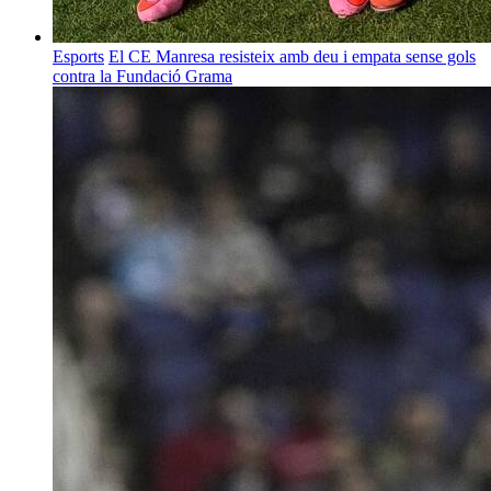
Esports
El CE Manresa resisteix amb deu i empata sense gols
contra la Fundació Grama