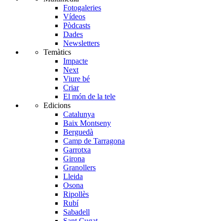
Fotogaleries
Vídeos
Pòdcasts
Dades
Newsletters
Temàtics
Impacte
Next
Viure bé
Criar
El món de la tele
Edicions
Catalunya
Baix Montseny
Berguedà
Camp de Tarragona
Garrotxa
Girona
Granollers
Lleida
Osona
Ripollès
Rubí
Sabadell
Sant Cugat