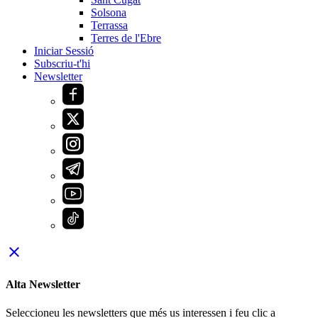
Solsona
Terrassa
Terres de l'Ebre
Iniciar Sessió
Subscriu-t'hi
Newsletter
close
Alta Newsletter
Seleccioneu les newsletters que més us interessen i feu clic a