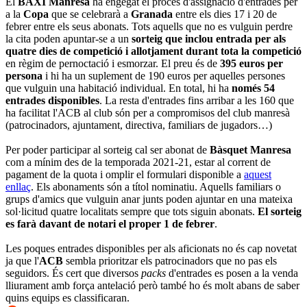
El
BAXI Manresa
ha engegat el procés d'assignació d'entrades per
a la
Copa
que se celebrarà a
Granada
entre els dies 17 i 20 de
febrer entre els seus abonats. Tots aquells que no es vulguin perdre
la cita poden apuntar-se a un
sorteig que inclou entrada per als
quatre dies de competició i allotjament durant tota la competició
en règim de pernoctació i esmorzar. El preu és de
395 euros per
persona
i hi ha un suplement de 190 euros per aquelles persones
que vulguin una habitació individual. En total, hi ha
només 54
entrades disponibles
. La resta d'entrades fins arribar a les 160 que
ha facilitat l'ACB al club són per a compromisos del club manresà
(patrocinadors, ajuntament, directiva, familiars de jugadors…)
Per poder participar al sorteig cal ser abonat de
Bàsquet Manresa
com a mínim des de la temporada 2021-21, estar al corrent de
pagament de la quota i omplir el formulari disponible a
aquest
enllaç
. Els abonaments són a títol nominatiu. Aquells familiars o
grups d'amics que vulguin anar junts poden ajuntar en una mateixa
sol·licitud quatre localitats sempre que tots siguin abonats.
El sorteig
es farà davant de notari el proper 1 de febrer
.
Les poques entrades disponibles per als aficionats no és cap novetat
ja que l'
ACB
sembla prioritzar els patrocinadors que no pas els
seguidors. És cert que diversos
packs
d'entrades es posen a la venda
lliurament amb força antelació però també ho és molt abans de saber
quins equips es classificaran.