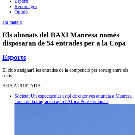
Esports
Reportatges
Opinió
ara mateix
Els abonats del BAXI Manresa només
disposaran de 54 entrades per a la Copa
Esports
El club assignarà les entrades de la competició per sorteig entre els
socis
ARA A PORTADA
Societat
Un espectacular estol de cigonyes anuncia a Manresa
l'inici de la migració cap a l'Àfrica
Pere Fontanals