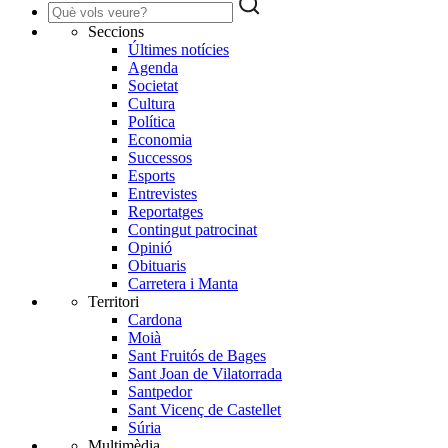
Seccions
Últimes notícies
Agenda
Societat
Cultura
Política
Economia
Successos
Esports
Entrevistes
Reportatges
Contingut patrocinat
Opinió
Obituaris
Carretera i Manta
Territori
Cardona
Moià
Sant Fruitós de Bages
Sant Joan de Vilatorrada
Santpedor
Sant Vicenç de Castellet
Súria
Multimèdia