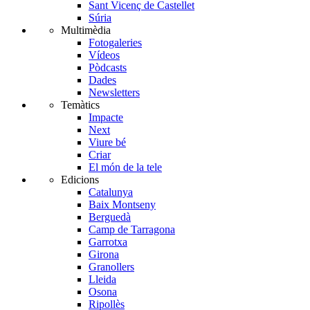
Sant Vicenç de Castellet
Súria
Multimèdia
Fotogaleries
Vídeos
Pòdcasts
Dades
Newsletters
Temàtics
Impacte
Next
Viure bé
Criar
El món de la tele
Edicions
Catalunya
Baix Montseny
Berguedà
Camp de Tarragona
Garrotxa
Girona
Granollers
Lleida
Osona
Ripollès