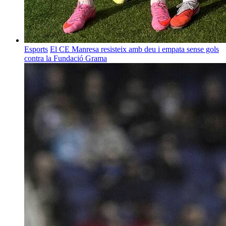
Esports
El CE Manresa resisteix amb deu i empata sense gols
contra la Fundació Grama