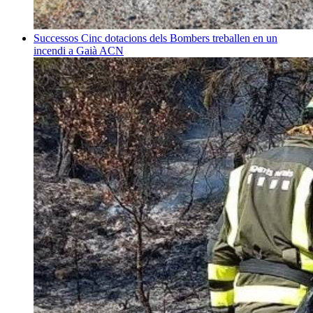
Successos
Cinc dotacions dels Bombers treballen en un
incendi a Gaià
ACN