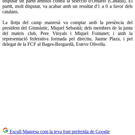
disputar un partit amistós contra la selecció d'Ontàrio (Canadà). El
partit, molt disputat, va acabar amb un resultat d'1 a 0 a favor dels
catalans.
La llotja del camp manresà va comptar amb la presència del
president del Gimnàstic, Miquel Sebastià; dels membres de la junta
del mateix club, Pere Vinyals i Miquel Fontanet; i amb la
representació federativa formada pel directiu, Jaume Plaza, i pel
delegat de la FCF al Bages-Berguedà, Esteve Olivella.
Escull Manresa com la teva font preferida de Google