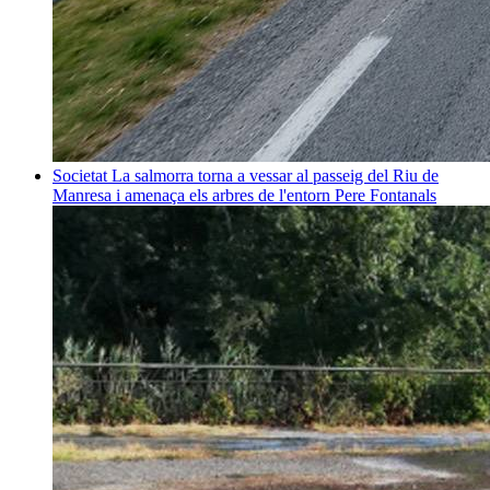
Societat
La salmorra torna a vessar al passeig del Riu de
Manresa i amenaça els arbres de l'entorn
Pere Fontanals