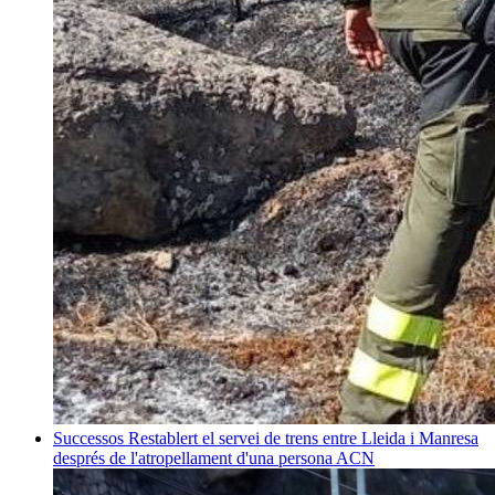
Successos
Restablert el servei de trens entre Lleida i Manresa
després de l'atropellament d'una persona
ACN