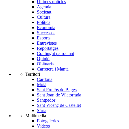
Últimes notícies
Agenda
Societat
Cultura
Política
Economia
Successos
Esports
Entrevistes
Reportatges
Contingut patrocinat
Opinió
Obituaris
Carretera i Manta
Territori
Cardona
Moià
Sant Fruitós de Bages
Sant Joan de Vilatorrada
Santpedor
Sant Vicenç de Castellet
Súria
Multimèdia
Fotogaleries
Vídeos