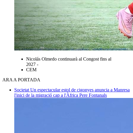
Nicolás Olmedo continuarà al Congost fins al
2027 -
CEM
ARA A PORTADA
Societat
Un espectacular estol de cigonyes anuncia a Manresa
l'inici de la migració cap a l'Àfrica
Pere Fontanals