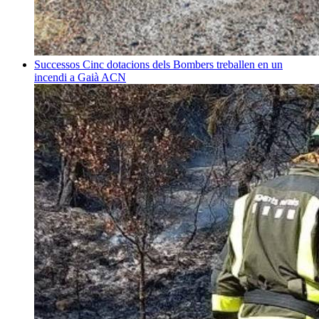
Successos
Cinc dotacions dels Bombers treballen en un
incendi a Gaià
ACN