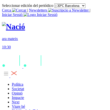
Seleccionar edición del periódico
Cerca
|
Newsletters
|
Iniciar Sessió
ara mateix
10:30
Política
Societat
Opinió
Impacte
Next
Viure bé