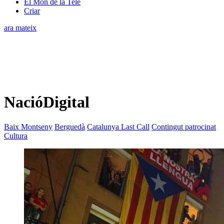
El Món de la Tele
Criar
ara mateix
NacióDigital
Baix Montseny
Berguedà
Catalunya Last Call
Contingut patrocinat
Cultura