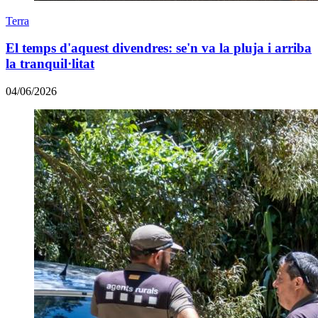
Terra
El temps d'aquest divendres: se'n va la pluja i arriba
la tranquil·litat
04/06/2026