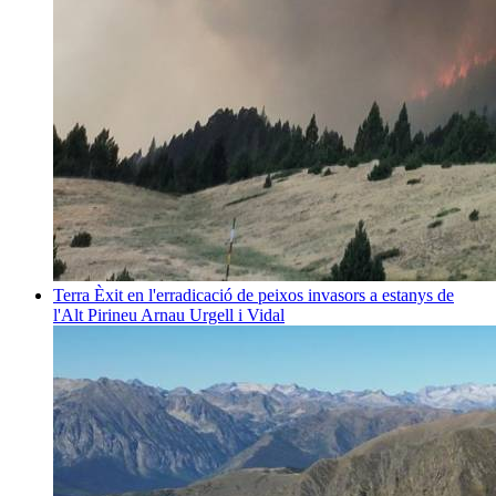
Terra
Èxit en l'erradicació de peixos invasors a estanys de
l'Alt Pirineu
Arnau Urgell i Vidal