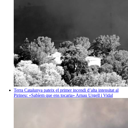
Terra
Catalunya pateix el primer incendi d’alta intensitat al
Pirineu: «Sabíem que ens tocaria»
Arnau Urgell i Vidal