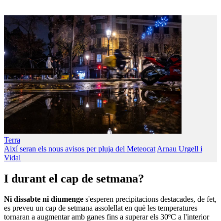
Terra
Així seran els nous avisos per pluja del Meteocat
Arnau Urgell i
Vidal
I durant el cap de setmana?
Ni dissabte ni diumenge
s'esperen precipitacions destacades, de fet,
es preveu un cap de setmana assolellat en què les temperatures
tornaran a augmentar amb ganes fins a superar els 30ºC a l'interior