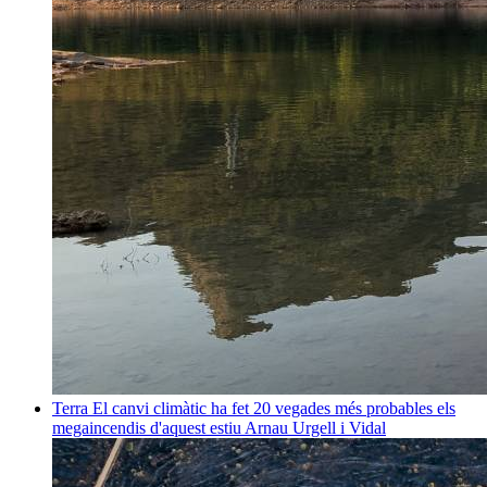
Terra
El canvi climàtic ha fet 20 vegades més probables els
megaincendis d'aquest estiu
Arnau Urgell i Vidal