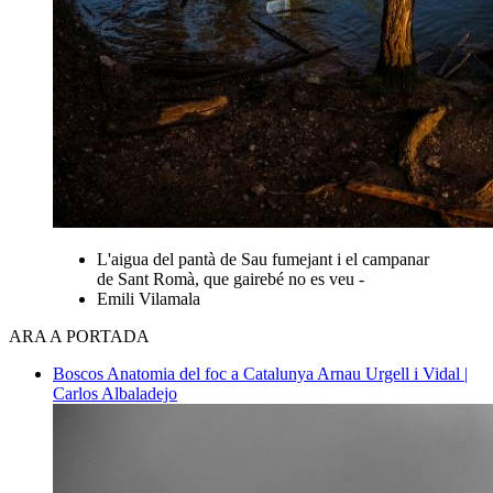
L'aigua del pantà de Sau fumejant i el campanar
de Sant Romà, que gairebé no es veu -
Emili Vilamala
ARA A PORTADA
Boscos
Anatomia del foc a Catalunya
Arnau Urgell i Vidal |
Carlos Albaladejo