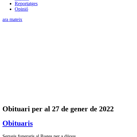
Reportatges
Opinió
ara mateix
Obituari per al 27 de gener de 2022
Obituaris
Serveis funeraris al Bages per a dijous