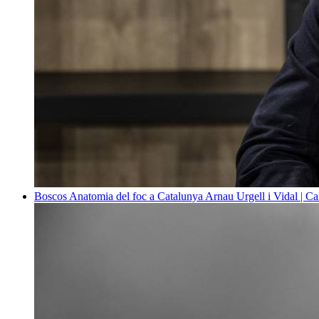
Boscos
Anatomia del foc a Catalunya
Arnau Urgell i Vidal | Ca