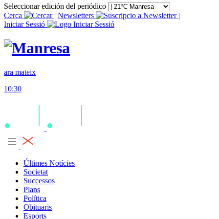
Seleccionar edición del periódico
Cerca
|
Newsletters
|
Iniciar Sessió
ara mateix
10:30
Últimes Notícies
Societat
Successos
Plans
Política
Obituaris
Esports