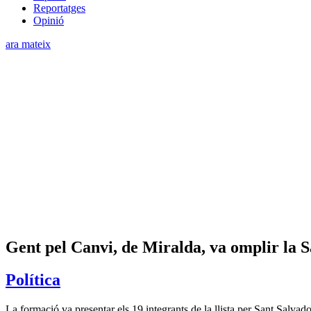
Reportatges
Opinió
ara mateix
Gent pel Canvi, de Miralda, va omplir la S
Política
La formació va presentar els 19 integrants de la llista per Sant Salvad