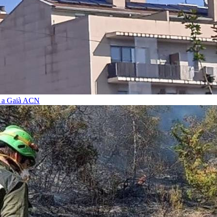
i a Gaià
ACN