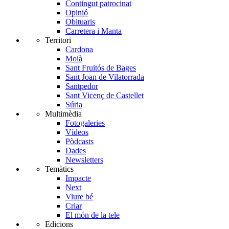
Contingut patrocinat
Opinió
Obituaris
Carretera i Manta
Territori
Cardona
Moià
Sant Fruitós de Bages
Sant Joan de Vilatorrada
Santpedor
Sant Vicenç de Castellet
Súria
Multimèdia
Fotogaleries
Vídeos
Pòdcasts
Dades
Newsletters
Temàtics
Impacte
Next
Viure bé
Criar
El món de la tele
Edicions