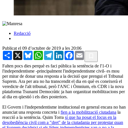
Redacció
Publicat el 09 d’octubre de 2019 a les 20:06
Share
X
Bluesky
WhatsApp
Telegram
LinkedIn
Facebook
Email
Falten pocs dies perquè es faci pública la sentència de l'1-O i
l'independentisme -principalment l'independentisme civil- es mou
per mirar de donar una resposta a la decisió que prengui el Tribunal
Suprem. Ara per ara no ha transcendit el dia en què es coneixerà el
veredicte de l'alt tribunal, però l'ANC i Òmnium, els CDR i la nova
plataforma Tsunami Democràtic ja han organitzat mobilitzacions per
al dia en qüestió i els dies posteriors.
El Govern i l'independentisme institucional en general encara no han
anunciat una resposta concreta i
fien a la mobilització ciutadana
la
reacció a la sentència. Quim Torra
sí que ha posat el focus en la
desobediència civil com a "dret" de la ciutadania per protestar quan
el Suprem decideixi si els líders independentistes van o no a la