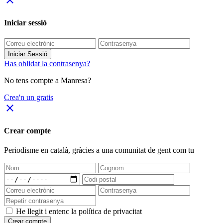
close
Iniciar sessió
Iniciar Sessió
Has oblidat la contrasenya?
No tens compte a Manresa?
Crea'n un gratis
close
Crear compte
Periodisme
en català
, gràcies a una comunitat de gent com tu
He llegit i entenc la política de privacitat
Crear compte