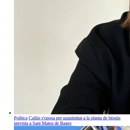
Política
Callús s'oposa per unanimitat a la planta de biogàs
prevista a Sant Mateu de Bages