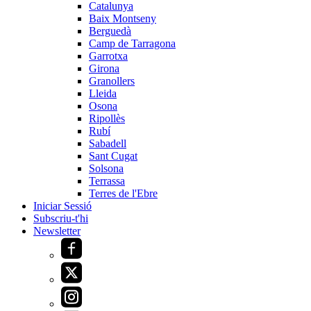
Catalunya
Baix Montseny
Berguedà
Camp de Tarragona
Garrotxa
Girona
Granollers
Lleida
Osona
Ripollès
Rubí
Sabadell
Sant Cugat
Solsona
Terrassa
Terres de l'Ebre
Iniciar Sessió
Subscriu-t'hi
Newsletter