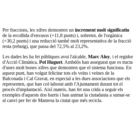
Per fraccions, les xifres demostren un
increment molt significatiu
de la recollida d'envasos (+11,8 punts) i, sobretot, de l'orgànica
(+30,2 punts) i una reducció també molt representativa de la fracció
resta (rebuig), que passa del 72,5% al 23,2%.
Les dades les ha fet públiques avui l'alcalde,
Marc Aloy
, i el regidor
d'Acció Climàtica,
Pol Huguet
. Ambdós han assegurat que es tracta
d'unes molt bones xifres que demostren que el sistema funciona. En
aquest punt, han volgut felicitar tots els veïns i veïnes de la
Balconada i Cal Gravat, en especial a les dues associacions que els
representen, que han col·laborat amb l'Ajuntament durant tot el
procés d'implantació. Així mateix, han fet una crida a seguir els
exemples d'aquests dos barris i han animat la ciutadania a sumar-se
al canvi per fer de Manresa la ciutat que més recicla.