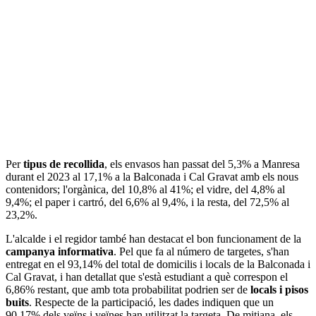
Per
tipus de recollida
, els envasos han passat del 5,3% a Manresa
durant el 2023 al 17,1% a la Balconada i Cal Gravat amb els nous
contenidors; l'orgànica, del 10,8% al 41%; el vidre, del 4,8% al
9,4%; el paper i cartró, del 6,6% al 9,4%, i la resta, del 72,5% al
23,2%.
L'alcalde i el regidor també han destacat el bon funcionament de la
campanya informativa
. Pel que fa al número de targetes, s'han
entregat en el 93,14% del total de domicilis i locals de la Balconada i
Cal Gravat, i han detallat que s'està estudiant a què correspon el
6,86% restant, que amb tota probabilitat podrien ser de
locals i pisos
buits
. Respecte de la participació, les dades indiquen que un
90,17% dels veïns i veïnes han utilitzat la targeta. De mitjana, els