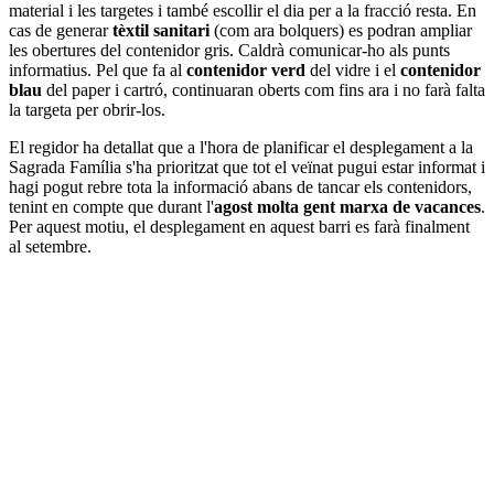
material i les targetes i també escollir el dia per a la fracció resta. En
cas de generar
tèxtil sanitari
(com ara bolquers) es podran ampliar
les obertures del contenidor gris. Caldrà comunicar-ho als punts
informatius. Pel que fa al
contenidor verd
del vidre i el
contenidor
blau
del paper i cartró, continuaran oberts com fins ara i no farà falta
la targeta per obrir-los.
El regidor ha detallat que a l'hora de planificar el desplegament a la
Sagrada Família s'ha prioritzat que tot el veïnat pugui estar informat i
hagi pogut rebre tota la informació abans de tancar els contenidors,
tenint en compte que durant l'
agost molta gent marxa de vacances
.
Per aquest motiu, el desplegament en aquest barri es farà finalment
al setembre.