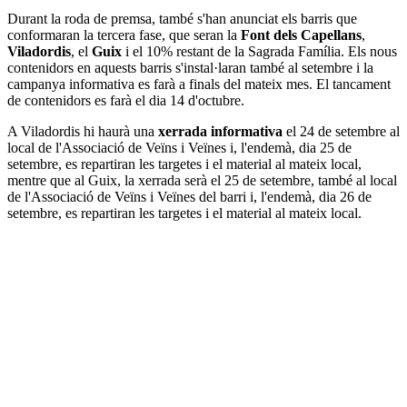
Durant la roda de premsa, també s'han anunciat els barris que
conformaran la tercera fase, que seran la
Font dels Capellans
,
Viladordis
, el
Guix
i el 10% restant de la Sagrada Família. Els nous
contenidors en aquests barris s'instal·laran també al setembre i la
campanya informativa es farà a finals del mateix mes. El tancament
de contenidors es farà el dia 14 d'octubre.
A Viladordis hi haurà una
xerrada informativa
el 24 de setembre al
local de l'Associació de Veïns i Veïnes i, l'endemà, dia 25 de
setembre, es repartiran les targetes i el material al mateix local,
mentre que al Guix, la xerrada serà el 25 de setembre, també al local
de l'Associació de Veïns i Veïnes del barri i, l'endemà, dia 26 de
setembre, es repartiran les targetes i el material al mateix local.