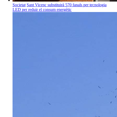
Societat
Sant Vicenç substituirà 570 fanals per tecnologia
LED per reduir el consum energètic