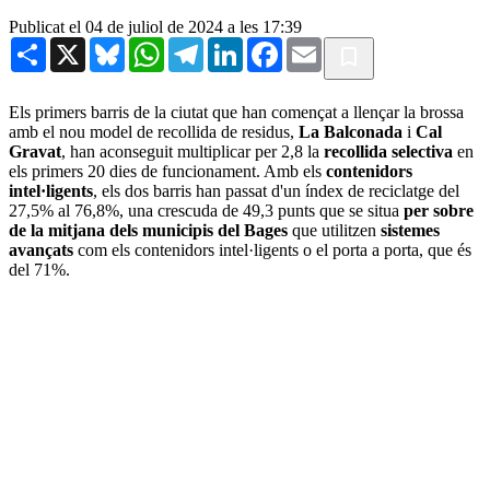
Publicat el 04 de juliol de 2024 a les 17:39
Share
X
Bluesky
WhatsApp
Telegram
LinkedIn
Facebook
Email
Els primers barris de la ciutat que han començat a llençar la brossa
amb el nou model de recollida de residus,
La Balconada
i
Cal
Gravat
, han aconseguit multiplicar per 2,8 la
recollida selectiva
en
els primers 20 dies de funcionament. Amb els
contenidors
intel·ligents
, els dos barris han passat d'un índex de reciclatge del
27,5% al 76,8%, una crescuda de 49,3 punts que se situa
per sobre
de la mitjana dels municipis del Bages
que utilitzen
sistemes
avançats
com els contenidors intel·ligents o el porta a porta, que és
del 71%.