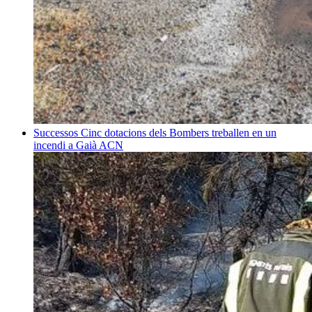
Successos
Cinc dotacions dels Bombers treballen en un
incendi a Gaià
ACN