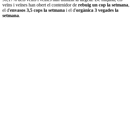
veïns i veïnes han obert el contenidor de
rebuig un cop la setmana
,
el d'
envasos 3,5 cops la setmana
i el d'
orgànica 3 vegades la
setmana
.