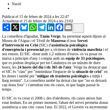
Nació
Publicat el 15 de febrer de 2024 a les 22:47
Actualitzat el 15 de febrer de 2024 a les 23:02
Share
X
Bluesky
WhatsApp
Telegram
LinkedIn
Facebook
Email
La consellera d'Igualtat,
Tània Verge
, ha presentat aquest dijous al
Museu de l'Aigua i el Tèxtil de
Manresa
el nou
Servei
d'Intervenció en Crisi
(SIC) d'
assistència psicològica
d'emergència i presencial
per a víctimes de
violència masclista
i el
seu entorn. El SIC -dotat amb 1,2 milions d'euros- es va posar en
marxa a principis d'any i compta amb un
equip de 33 psicòlogues
,
que es podran desplaçar per tot Catalunya en un màxim de dues
hores, les
24 hores del dia i els 365 de l'any
. Verge ha destacat que
el SIC és "clau" per "minimitzar l'impacte de la
situació de crisi
" en
les dones i també per "
mitigar els trastorns psicològics
a mitjà i
llarg termini". La consellera també ha deixat clar que "no es deixarà
cap dona fora" i s'atendran tots els casos, ni que hagin passat fa
temps.
El SIC es va crear el 2008 i, des d'aleshores, els casos atesos han
estat limitats. En un primer moment, l'abast del servei permetia donar
assistència a uns cinc casos l'any. El 2022, el Govern va incrementar