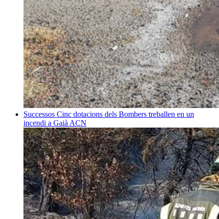
Successos
Cinc dotacions dels Bombers treballen en un
incendi a Gaià
ACN