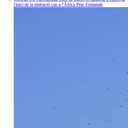
l'inici de la migració cap a l'Àfrica
Pere Fontanals