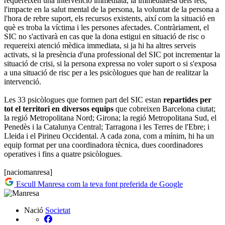
requereixen una intervenció immediata, la immediatesa dels fets,
l'impacte en la salut mental de la persona, la voluntat de la persona a
l'hora de rebre suport, els recursos existents, així com la situació en
què es troba la víctima i les persones afectades. Contràriament, el
SIC no s'activarà en cas que la dona estigui en situació de risc o
requereixi atenció mèdica immediata, si ja hi ha altres serveis
activats, si la presència d'una professional del SIC pot incrementar la
situació de crisi, si la persona expressa no voler suport o si s'exposa
a una situació de risc per a les psicòlogues que han de realitzar la
intervenció.
Les 33 psicòlogues que formen part del SIC estan
repartides per
tot el territori en diversos equips
que cobreixen Barcelona ciutat;
la regió Metropolitana Nord; Girona; la regió Metropolitana Sud, el
Penedès i la Catalunya Central; Tarragona i les Terres de l'Ebre; i
Lleida i el Pirineu Occidental. A cada zona, com a mínim, hi ha un
equip format per una coordinadora tècnica, dues coordinadores
operatives i fins a quatre psicòlogues.
[naciomanresa]
Escull Manresa com la teva font preferida de Google
Nació
Societat