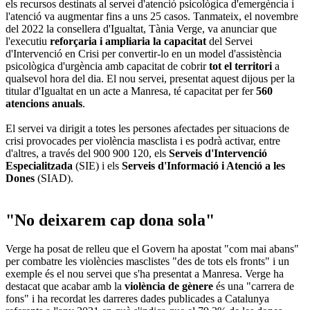
els recursos destinats al servei d'atenció psicològica d'emergència i
l'atenció va augmentar fins a uns 25 casos. Tanmateix, el novembre
del 2022 la consellera d'Igualtat, Tània Verge, va anunciar que
l'executiu
reforçaria i ampliaria la capacitat
del Servei
d'Intervenció en Crisi per convertir-lo en un model d'assistència
psicològica d'urgència amb capacitat de cobrir
tot el territori
a
qualsevol hora del dia. El nou servei, presentat aquest dijous per la
titular d'Igualtat en un acte a Manresa, té capacitat per fer
560
atencions anuals
.
El servei va dirigit a totes les persones afectades per situacions de
crisi provocades per violència masclista i es podrà activar, entre
d'altres, a través del 900 900 120, els
Serveis d'Intervenció
Especialitzada
(SIE) i els
Serveis d'Informació i Atenció a les
Dones
(SIAD).
"No deixarem cap dona sola"
Verge ha posat de relleu que el Govern ha apostat "com mai abans"
per combatre les violències masclistes "des de tots els fronts" i un
exemple és el nou servei que s'ha presentat a Manresa. Verge ha
destacat que acabar amb la
violència de gènere
és una "carrera de
fons" i ha recordat les darreres dades publicades a Catalunya