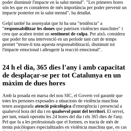
poder disminuir l'impacte en la salut mental". "Les primeres hores
són les que es consideren de més importància per poder prevenir un
impacte posterior en la salut mental", ha detallat.
Gelpí també ha assenyalat que hi ha una "tendència" a
"
responsabilitzar les dones
que pateixen violències masclistes" i
creu que acaben tenint un
sentiment de culpa
. Per això, considera
que poder fer una intervenció en un període tant curt de temps
permet "treure-li tota aquesta responsabilització, disminuir tot
l'impacte emocional i alleugerir la reacció emocional".
24 h el dia, 365 dies l'any i amb capacitat
de desplaçar-se per tot Catalunya en un
màxim de dues hores
Amb la posada en marxa del nou SIC, el Govern vol garantir que
totes les persones exposades a situacions de violència masclista
tenen assegurada
atenció psicològica
d'emergència i presencial a
qualsevol hora del dia i en
qualsevol punt del territori
. El servei,
per tant, estarà operatiu les 24 hores del dia i els 365 dies de l'any.
Pel que fa a les professionals que el formen, es tracta de més de
trenta psicòlogues especialitzades en violència masclista que, en cas