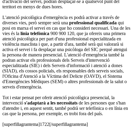
d'activació del servei, podran desplaçar-se a qualsevol punt del
territori en menys de dues hores.
L'atenció psicològica d'emergència es podrà activar a través de
diverses vies, però sempre serà una
professional qualificada
qui
posi en marxa el servei en cas que ho consideri necessari. Una de les
vies és la
línia telefònica
900 900 120, que ja ofereix una primera
atenció psicològica per part d'una professional especialitzada en
violència masclista i que, a partir d'ara, també serà qui valorarà si
activa el servei i fa desplaçar una psicòloga del SIC perquè atengui
la persona de manera presencial. L'atenció d'emergència també la
podran activar els professionals dels Serveis d'intervenció
especialitzada (SIE) i dels Serveis d'informació i atenció a dones
(SIAD), els cossos policials, els responsables dels serveis socials,
l'Oficina d'Atenció a la Víctima del Delicte (OAVD), el Sistema
d'Emergències Mèdiques (SEM) o altres professionals de la salut o
serveis d'emergència.
Tot i estar pensat per oferir atenció psicològica presencial, la
intervenció
s'adaptarà a les necessitats
de les persones que s'han
d'atendre i, en aquest sentit, també podrà ser telefònica o en línia en
cas que la persona, per exemple, es trobi fora del país.
[superfillagrantema]1722[/superfillagrantema]