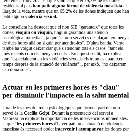
referents a l'any 2021 en què s'indica que el 79,3% de les dones
residents al país
han patit alguna forma de violència masclista
al
llarg de la vida, mentre que un 65,2% de les dones indiquen que han
patit alguna
violència sexual
.
La consellera ha destacat que el nou SIE "garanteix" que totes les
dones,
visquin on visquin
, tinguin garantida una atenció
psicològica immediata, ja que "el nou servei es desplaçarà en menys
de dues hores allà on siguin per atendre-les". D'altra banda, Verge
també ha volgut deixar clar que s'atendran tots els casos, "tant els
més recents com els menys recents". En aquest sentit, ha explicat
que "especialment en les violències sexuals els traumes apareixen
temps després de la situació de violència" i, per això, "no deixarem
cap dona sola".
Actuar en les primeres hores és "clau"
per disminuir l'impacte en la salut mental
Una de les més de trenta psicològiques que formen part del nou
servei és la
Cecília Gelpí
. Durant la presentació del servei a
Manresa ha explicat la importància de les intervencions immediates,
ja que "les
primeres hores
d'haver patit una situació de violència
masclista és necessari poder
intervenir i acompanyar
les dones per