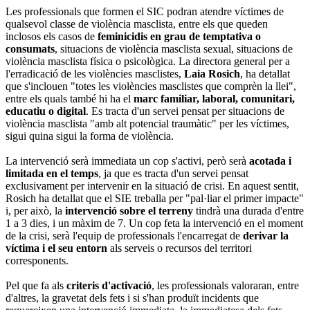
Les professionals que formen el SIC podran atendre víctimes de
qualsevol classe de violència masclista, entre els que queden
inclosos els casos de
feminicidis en grau de temptativa o
consumats
, situacions de violència masclista sexual, situacions de
violència masclista física o psicològica. La directora general per a
l'erradicació de les violències masclistes,
Laia Rosich
, ha detallat
que s'inclouen "totes les violències masclistes que comprèn la llei",
entre els quals també hi ha el
marc familiar, laboral, comunitari,
educatiu o digital
. Es tracta d'un servei pensat per situacions de
violència masclista "amb alt potencial traumàtic" per les víctimes,
sigui quina sigui la forma de violència.
La intervenció serà immediata un cop s'activi, però serà
acotada i
limitada en el temps
, ja que es tracta d'un servei pensat
exclusivament per intervenir en la situació de crisi. En aquest sentit,
Rosich ha detallat que el SIE treballa per "pal·liar el primer impacte"
i, per això, la
intervenció sobre el terreny
tindrà una durada d'entre
1 a 3 dies, i un màxim de 7. Un cop feta la intervenció en el moment
de la crisi, serà l'equip de professionals l'encarregat de
derivar la
víctima i el seu entorn
als serveis o recursos del territori
corresponents.
Pel que fa als
criteris d'activació
, les professionals valoraran, entre
d'altres, la gravetat dels fets i si s'han produït incidents que