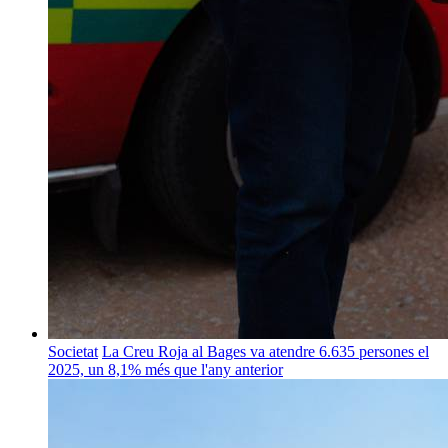
Societat
La Creu Roja al Bages va atendre 6.635 persones el
2025, un 8,1% més que l'any anterior