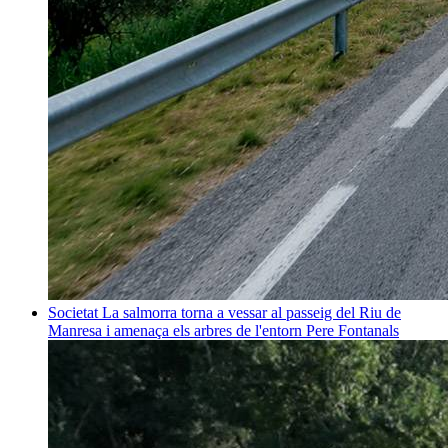
Societat
La salmorra torna a vessar al passeig del Riu de
Manresa i amenaça els arbres de l'entorn
Pere Fontanals