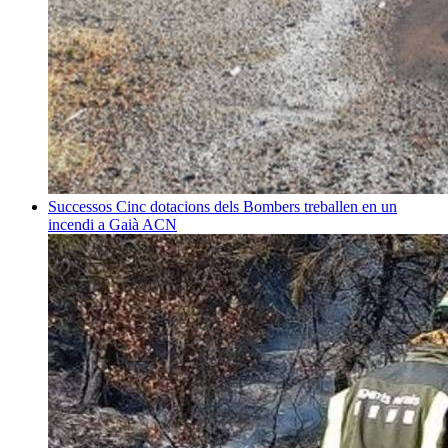
Successos
Cinc dotacions dels Bombers treballen en un
incendi a Gaià
ACN