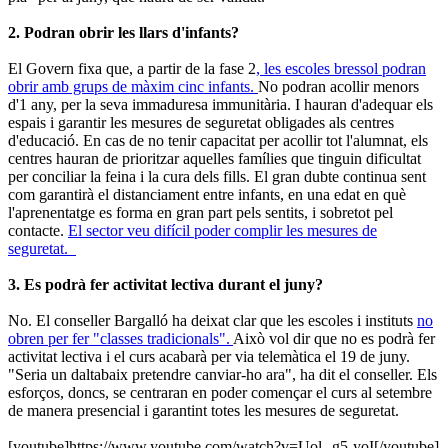
2. Podran obrir les llars d'infants?
El Govern fixa que, a partir de la fase 2
, les escoles bressol podran
obrir amb grups de màxim cinc infants.
No podran acollir menors
d'1 any, per la seva immaduresa immunitària. I hauran d'adequar els
espais i garantir les mesures de seguretat obligades als centres
d'educació. En cas de no tenir capacitat per acollir tot l'alumnat, els
centres hauran de prioritzar aquelles famílies que tinguin dificultat
per conciliar la feina i la cura dels fills. El gran dubte continua sent
com garantirà el distanciament entre infants, en una edat en què
l'aprenentatge es forma en gran part pels sentits, i sobretot pel
contacte.
El sector veu difícil poder complir les mesures de
seguretat.
3. Es podrà fer activitat lectiva durant el juny?
No. El conseller Bargalló ha deixat clar que les escoles i instituts
no
obren per fer "classes tradicionals".
Això vol dir que no es podrà fer
activitat lectiva i el curs acabarà per via telemàtica el 19 de juny.
"Seria un daltabaix pretendre canviar-ho ara", ha dit el conseller. Els
esforços, doncs, se centraran en poder començar el curs al setembre
de manera presencial i garantint totes les mesures de seguretat.
[youtube]https://www.youtube.com/watch?v=Uol--g5-yoI[/youtube]