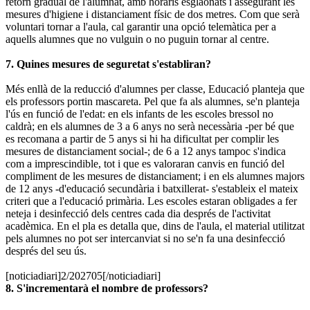
retorn gradual de l'alumnat, amb horaris esglaonats i assegurant les
mesures d'higiene i distanciament físic de dos metres. Com que serà
voluntari tornar a l'aula, cal garantir una opció telemàtica per a
aquells alumnes que no vulguin o no puguin tornar al centre.
7. Quines mesures de seguretat s'establiran?
Més enllà de la reducció d'alumnes per classe, Educació planteja que
els professors portin mascareta. Pel que fa als alumnes, se'n planteja
l'ús en funció de l'edat: en els infants de les escoles bressol no
caldrà; en els alumnes de 3 a 6 anys no serà necessària -per bé que
es recomana a partir de 5 anys si hi ha dificultat per complir les
mesures de distanciament social-; de 6 a 12 anys tampoc s'indica
com a imprescindible, tot i que es valoraran canvis en funció del
compliment de les mesures de distanciament; i en els alumnes majors
de 12 anys -d'educació secundària i batxillerat- s'estableix el mateix
criteri que a l'educació primària. Les escoles estaran obligades a fer
neteja i desinfecció dels centres cada dia després de l'activitat
acadèmica. En el pla es detalla que, dins de l'aula, el material utilitzat
pels alumnes no pot ser intercanviat si no se'n fa una desinfecció
després del seu ús.
[noticiadiari]2/202705[/noticiadiari]
8. S'incrementarà el nombre de professors?