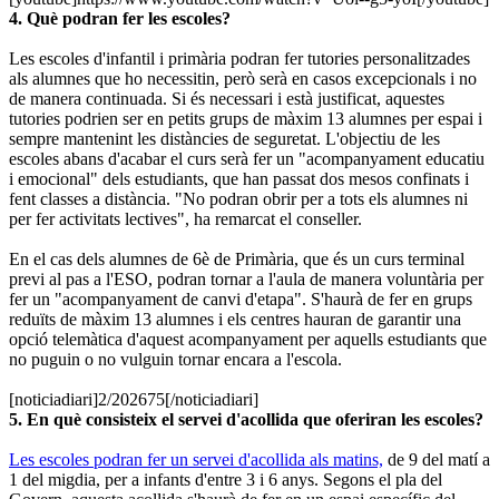
4. Què podran fer les escoles?
Les escoles d'infantil i primària podran fer tutories personalitzades
als alumnes que ho necessitin, però serà en casos excepcionals i no
de manera continuada. Si és necessari i està justificat, aquestes
tutories podrien ser en petits grups de màxim 13 alumnes per espai i
sempre mantenint les distàncies de seguretat. L'objectiu de les
escoles abans d'acabar el curs serà fer un "acompanyament educatiu
i emocional" dels estudiants, que han passat dos mesos confinats i
fent classes a distància. "No podran obrir per a tots els alumnes ni
per fer activitats lectives", ha remarcat el conseller.
En el cas dels alumnes de 6è de Primària, que és un curs terminal
previ al pas a l'ESO, podran tornar a l'aula de manera voluntària per
fer un "acompanyament de canvi d'etapa". S'haurà de fer en grups
reduïts de màxim 13 alumnes i els centres hauran de garantir una
opció telemàtica d'aquest acompanyament per aquells estudiants que
no puguin o no vulguin tornar encara a l'escola.
[noticiadiari]2/202675[/noticiadiari]
5. En què consisteix el servei d'acollida que oferiran les escoles?
Les escoles podran fer un servei d'acollida als matins,
de 9 del matí a
1 del migdia, per a infants d'entre 3 i 6 anys. Segons el pla del