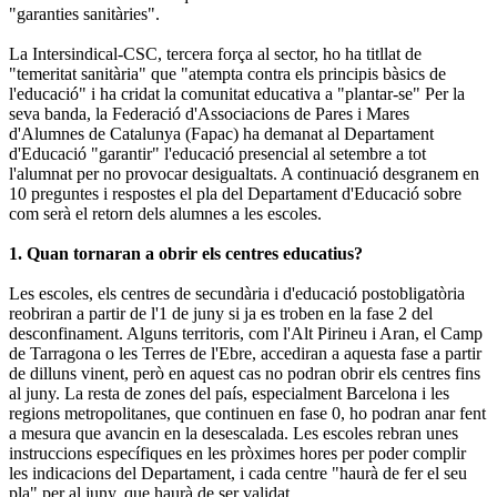
"garanties sanitàries".
La Intersindical-CSC, tercera força al sector, ho ha titllat de
"temeritat sanitària" que "atempta contra els principis bàsics de
l'educació" i ha cridat la comunitat educativa a "plantar-se" Per la
seva banda, la Federació d'Associacions de Pares i Mares
d'Alumnes de Catalunya (Fapac) ha demanat al Departament
d'Educació "garantir" l'educació presencial al setembre a tot
l'alumnat per no provocar desigualtats. A continuació desgranem en
10 preguntes i respostes el pla del Departament d'Educació sobre
com serà el retorn dels alumnes a les escoles.
1. Quan tornaran a obrir els centres educatius?
Les escoles, els centres de secundària i d'educació postobligatòria
reobriran a partir de l'1 de juny si ja es troben en la fase 2 del
desconfinament. Alguns territoris, com l'Alt Pirineu i Aran, el Camp
de Tarragona o les Terres de l'Ebre, accediran a aquesta fase a partir
de dilluns vinent, però en aquest cas no podran obrir els centres fins
al juny. La resta de zones del país, especialment Barcelona i les
regions metropolitanes, que continuen en fase 0, ho podran anar fent
a mesura que avancin en la desescalada. Les escoles rebran unes
instruccions específiques en les pròximes hores per poder complir
les indicacions del Departament, i cada centre "haurà de fer el seu
pla" per al juny, que haurà de ser validat.