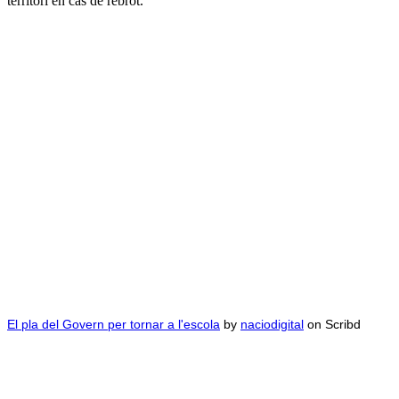
territori en cas de rebrot.
El pla del Govern per tornar a l'escola
by
naciodigital
on Scribd