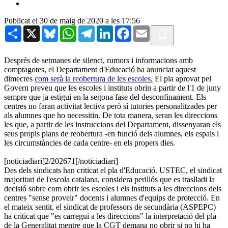
Publicat el 30 de maig de 2020 a les 17:56
Share
X
Bluesky
WhatsApp
Telegram
LinkedIn
Facebook
Email
Després de setmanes de silenci, rumors i informacions amb
comptagotes, el Departament d'Educació ha anunciat aquest
dimecres
com serà la reobertura de les escoles.
El pla aprovat pel
Govern preveu que les escoles i instituts obrin a partir de l'1 de juny
sempre que ja estigui en la segona fase del desconfinament. Els
centres no faran activitat lectiva però sí tutories personalitzades per
als alumnes que ho necessitin. De tota manera, seran les direccions
les que, a partir de les instruccions del Departament, dissenyaran els
seus propis plans de reobertura -en funció dels alumnes, els espais i
les circumstàncies de cada centre- en els propers dies.
[noticiadiari]2/202671[/noticiadiari]
Des dels sindicats han criticat el pla d'Educació. USTEC, el sindicat
majoritari de l'escola catalana, considera perillós que es traslladi la
decisió sobre com obrir les escoles i els instituts a les direccions dels
centres "sense proveir" docents i alumnes d'equips de protecció. En
el mateix sentit, el sindicat de professors de secundària (ASPEPC)
ha criticat que "es carregui a les direccions" la interpretació del pla
de la Generalitat mentre que la CGT demana no obrir si no hi ha