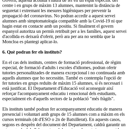
Govern, aquesta acollida s'haurà de fer en un espai específic del
centre i en grups de màxim 13 alumnes, mantenint la distància de
seguretat i extremant les mesures higièniques per prevenir la
propagació del coronavirus. No podran accedir a aquest servei
alumnes amb simptomatologia compatible amb la Covid-19 ni que
hagin estat en contacte amb un positiu. Si finalment el govern
espanyol autoritza un permís retribuït per a les famílies, aquest servei
d'acollida es deixarà d'oferir, però ara per ara no sembla que la
Moncloa es plantegi aplicar-lo.
6. Què podran fer els instituts?
En el cas dels instituts, centres de formació professional, de règim
especial, de formació d'adults i escoles d'idiomes, podran oferir
tutories personalitzades de manera excepcional i no continuada amb
aquells alumnes que ho necessitin. També es contempla l'opció de
fer tutories en grups reduïts de màxim 15 alumnes, si és necessari i
està justificat. El Departament d'Educació vol aconseguir així
reforçar l'acompanyament educatiu i emocional dels estudiants,
especialment els d'aquells sectors de la població "més fràgils".
Els instituts també podran fer acompanyament educatiu de manera
presencial i voluntari amb grups de 15 alumnes com a màxim en els
cursos terminals (4t d'ESO o 2n de Batxillerat). En aquests casos,
segons es desprèn del document del Departament, caldrà garantir un