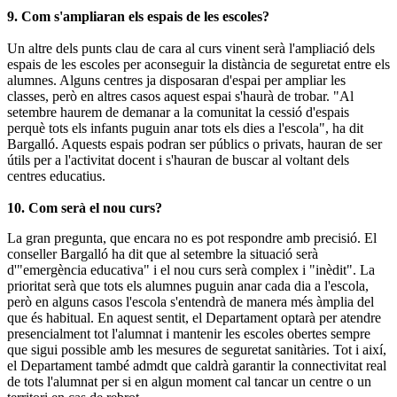
9. Com s'ampliaran els espais de les escoles?
Un altre dels punts clau de cara al curs vinent serà l'ampliació dels
espais de les escoles per aconseguir la distància de seguretat entre els
alumnes. Alguns centres ja disposaran d'espai per ampliar les
classes, però en altres casos aquest espai s'haurà de trobar. "Al
setembre haurem de demanar a la comunitat la cessió d'espais
perquè tots els infants puguin anar tots els dies a l'escola", ha dit
Bargalló. Aquests espais podran ser públics o privats, hauran de ser
útils per a l'activitat docent i s'hauran de buscar al voltant dels
centres educatius.
10. Com serà el nou curs?
La gran pregunta, que encara no es pot respondre amb precisió. El
conseller Bargalló ha dit que al setembre la situació serà
d'"emergència educativa" i el nou curs serà complex i "inèdit". La
prioritat serà que tots els alumnes puguin anar cada dia a l'escola,
però en alguns casos l'escola s'entendrà de manera més àmplia del
que és habitual. En aquest sentit, el Departament optarà per atendre
presencialment tot l'alumnat i mantenir les escoles obertes sempre
que sigui possible amb les mesures de seguretat sanitàries. Tot i així,
el Departament també admdt que caldrà garantir la connectivitat real
de tots l'alumnat per si en algun moment cal tancar un centre o un