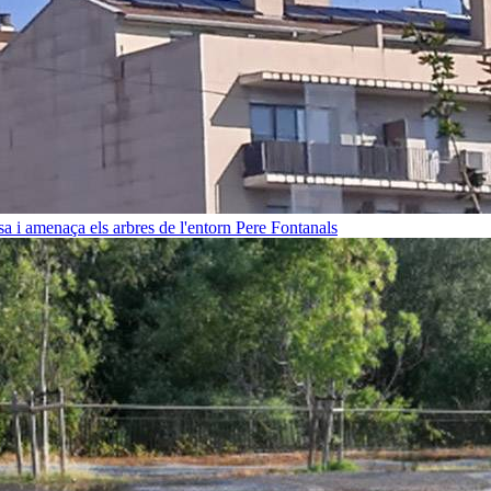
sa i amenaça els arbres de l'entorn
Pere Fontanals