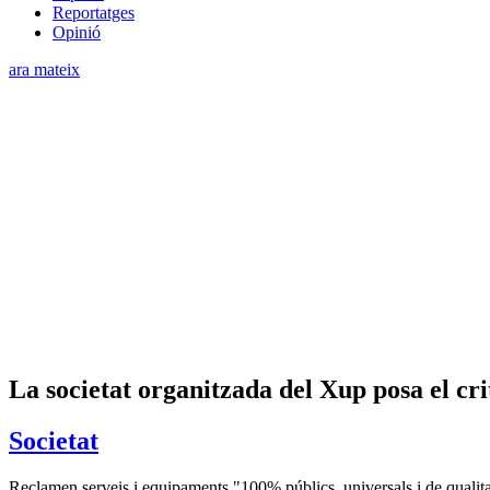
Reportatges
Opinió
ara mateix
La societat organitzada del Xup posa el cri
Societat
Reclamen serveis i equipaments "100% públics, universals i de qualitat",