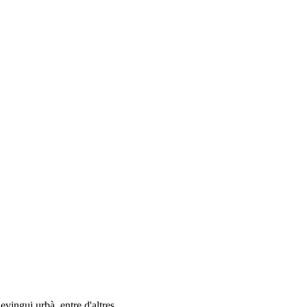
evingui urbà, entre d'altres