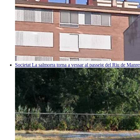
Societat
La salmorra torna a vessar al passeig del Riu de Manre