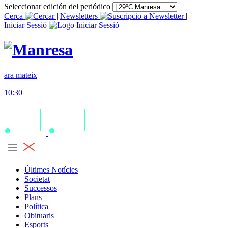
Seleccionar edición del periódico
Cerca
|
Newsletters
|
Iniciar Sessió
ara mateix
10:30
Últimes Notícies
Societat
Successos
Plans
Política
Obituaris
Esports