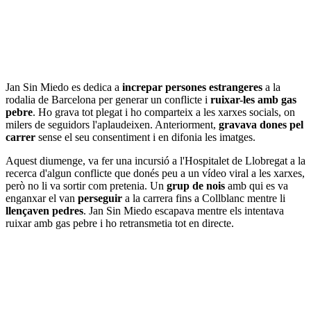
Jan Sin Miedo es dedica a
increpar persones estrangeres
a la
rodalia de Barcelona per generar un conflicte i
ruixar-les amb gas
pebre
. Ho grava tot plegat i ho comparteix a les xarxes socials, on
milers de seguidors l'aplaudeixen. Anteriorment,
gravava dones pel
carrer
sense el seu consentiment i en difonia les imatges.
Aquest diumenge, va fer una incursió a l'Hospitalet de Llobregat a la
recerca d'algun conflicte que donés peu a un vídeo viral a les xarxes,
però no li va sortir com pretenia. Un
grup de nois
amb qui es va
enganxar el van
perseguir
a la carrera fins a Collblanc mentre li
llençaven pedres
. Jan Sin Miedo escapava mentre els intentava
ruixar amb gas pebre i ho retransmetia tot en directe.