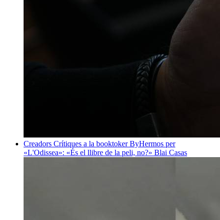
Creadors
Crítiques a la booktoker ByHermos per
«L'Odissea»: «És el llibre de la peli, no?»
Blai Casas