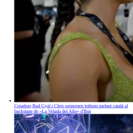
Creadors
Bad Gyal i Clers sorprenen tothom parlant català al
backstage de «La Velada del Año» d'Ibai