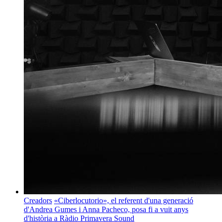
Creadors
«Ciberlocutorio», el referent d'una generació
d'Andrea Gumes i Anna Pacheco, posa fi a vuit anys
d'història a Ràdio Primavera Sound