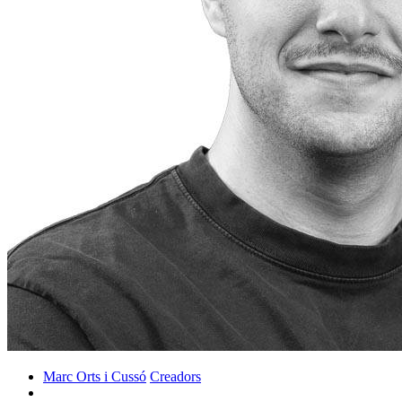
Marc Orts i Cussó
Creadors