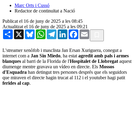
Marc Orts i Cussó
Redactor de continuïtat a Nació
Publicat el 16 de juny de 2025 a les 08:45
Actualitzat el 16 de juny de 2025 a les 09:21
Share
X
Bluesky
WhatsApp
Telegram
LinkedIn
Facebook
Email
L'streamer xenòfob i masclista Jan Ersan Xuriguera, conegut a
internet com a
Jan Sin Miedo
, ha estat
agredit amb pals i armes
blanques
al barri de la Florida de l'
Hospitalet de Llobregat
aquest
diumenge mentre gravava un vídeo en directe. Els
Mossos
d'Esquadra
han detingut tres persones després que els seguidors
que miraven el directe hagin trucat al 112 i el youtuber hagi patit
ferides al cap
.