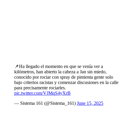
📌Ha llegado el momento en que se venía ver a
kilómetros, han abierto la cabeza a Jan sin miedo,
conocido por rociar con spray de pimienta gente solo
bajo criterios racistas y comenzar discusiones en la calle
para precisamente rociarles.
pic.twitter.com/VJMqS4yXrB
— Sistema 161 (@Sistema_161)
June 15, 2025