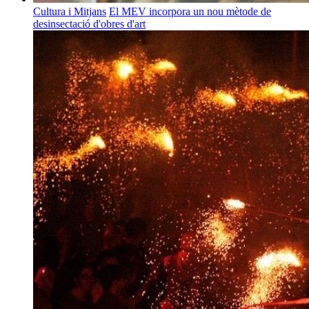
Cultura i Mitjans
El MEV incorpora un nou mètode de
desinsectació d'obres d'art