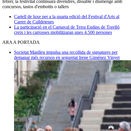
febrer, la festivitat continuarà divendres, dissabte i diumenge amb
concursos, tastos d'embotits o tallers
Cartell de luxe per a la quarta edició del Festival d'Arts al
Carrer de Calldetenes
La participació en el Carnaval de Terra Endins de Torelló
creix i les carrosses mobilitzaran unes 4.500 persones
ARA A PORTADA
Societat
Manlleu impulsa una recollida de signatures per
demanar més recursos en seguretat
Irene Giménez Vinyet