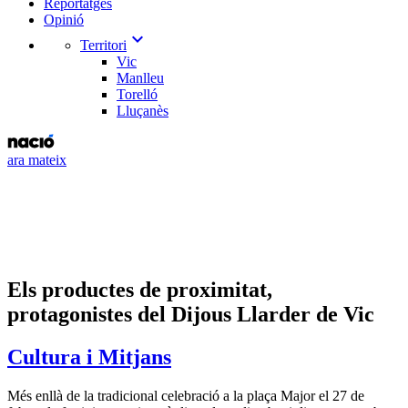
Reportatges
Opinió
expand_more
Territori
Vic
Manlleu
Torelló
Lluçanès
ara mateix
Els productes de proximitat,
protagonistes del Dijous Llarder de Vic
Cultura i Mitjans
Més enllà de la tradicional celebració a la plaça Major el 27 de