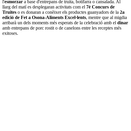
l'
esmorzar
a base d'entrepans de truita, botifarra o cansalada. Al
llarg del matí es desplegaran activitats com el
7è Concurs de
Truites
o es donaran a conèixer els productes guanyadors de la
2a
edició de Fet a Osona-Aliments Excel·lents
, mentre que al migdia
arribarà un dels moments més esperats de la celebració amb el
dinar
amb entrepans de porc rostit o de canelons entre les receptes més
exitoses.