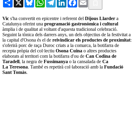
Share
X
Bluesky
WhatsApp
Telegram
LinkedIn
Facebook
Email
Vic
s'ha convertit en epicentre i referent del
Dijous Llarder
a
Catalunya oferint una
programació gastronòmica i cultural
àmplia i de qualitat al voltant d'aquesta tradicional celebració.
Seguint la tònica dels darrers anys, un dels objectius de la festivitat a
la capital d'Osona és el de
reivindicar els productes de proximitat
:
s'oferirà porc de raça Duroc criats a la comarca, la botifarra de
recepta pròpia del col·lectiu
Osona Cuina
o altres productes
elaborats al territori com la botifarra d'ou de
Can Codina de
Taradell
, la negra de
Fussimanya
o la cansalada de
Ca
La Teresona
. També es repetirà col·laboració amb la
Fundació
Sant Tomàs
.