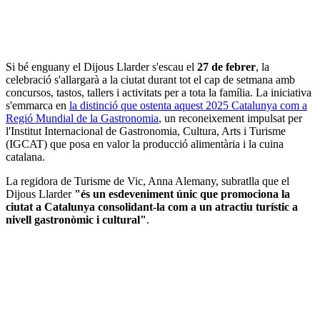
Si bé enguany el Dijous Llarder s'escau el
27 de febrer
, la
celebració s'allargarà a la ciutat durant tot el cap de setmana amb
concursos, tastos, tallers i activitats per a tota la família. La iniciativa
s'emmarca en
la distinció que ostenta aquest 2025 Catalunya com a
Regió Mundial de la Gastronomia
, un reconeixement impulsat per
l'Institut Internacional de Gastronomia, Cultura, Arts i Turisme
(IGCAT) que posa en valor la producció alimentària i la cuina
catalana.
La regidora de Turisme de Vic, Anna Alemany, subratlla que el
Dijous Llarder
"és un esdeveniment únic que promociona la
ciutat a Catalunya consolidant-la com a un atractiu turístic a
nivell gastronòmic i cultural"
.