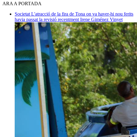
ARA A PORTADA
Societat
L'atracció de la fira de Tona on va haver-hi nou ferits
havia passat la revisió recentment
Irene Giménez Vinyet