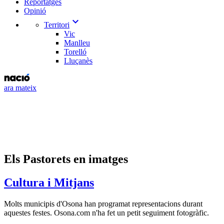
Reportatges
Opinió
expand_more
Territori
Vic
Manlleu
Torelló
Lluçanès
ara mateix
Els Pastorets en imatges
Cultura i Mitjans
Molts municipis d'Osona han programat representacions durant
aquestes festes. Osona.com n'ha fet un petit seguiment fotogràfic.