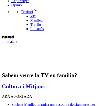
Reportatges
Opinió
expand_more
Territori
Vic
Manlleu
Torelló
Lluçanès
ara mateix
Sabem veure la TV en família?
Cultura i Mitjans
ARA A PORTADA
Societat
Manlleu impulsa una recollida de signatures per