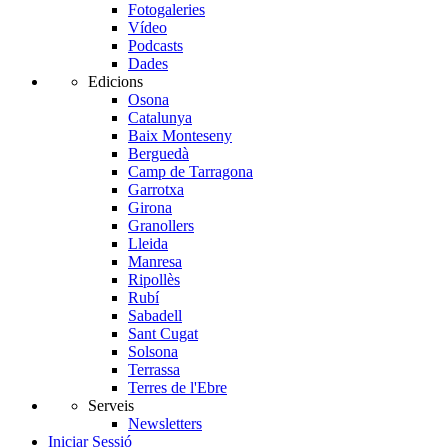
Fotogaleries
Vídeo
Podcasts
Dades
Edicions
Osona
Catalunya
Baix Monteseny
Berguedà
Camp de Tarragona
Garrotxa
Girona
Granollers
Lleida
Manresa
Ripollès
Rubí
Sabadell
Sant Cugat
Solsona
Terrassa
Terres de l'Ebre
Serveis
Newsletters
Iniciar Sessió