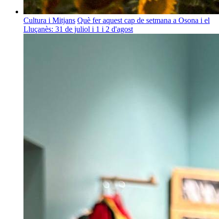
Cultura i Mitjans
Què fer aquest cap de setmana a Osona i el
Lluçanès: 31 de juliol i 1 i 2 d'agost