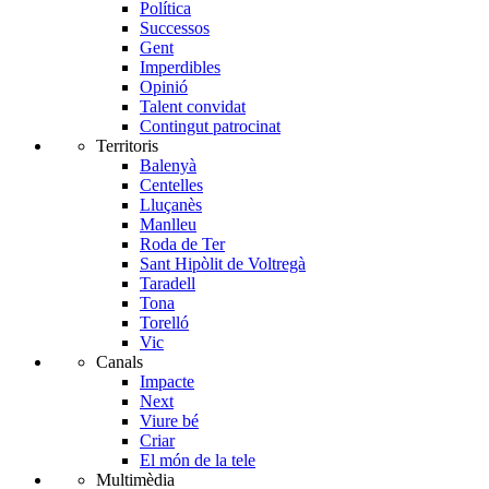
Política
Successos
Gent
Imperdibles
Opinió
Talent convidat
Contingut patrocinat
Territoris
Balenyà
Centelles
Lluçanès
Manlleu
Roda de Ter
Sant Hipòlit de Voltregà
Taradell
Tona
Torelló
Vic
Canals
Impacte
Next
Viure bé
Criar
El món de la tele
Multimèdia