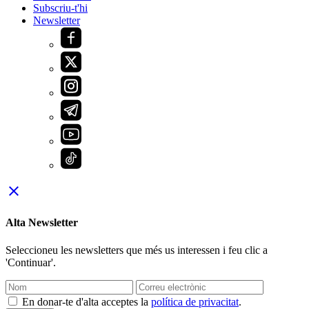
Subscriu-t'hi
Newsletter
close
Alta Newsletter
Seleccioneu les newsletters que més us interessen i feu clic a
'Continuar'.
En donar-te d'alta acceptes la
política de privacitat
.