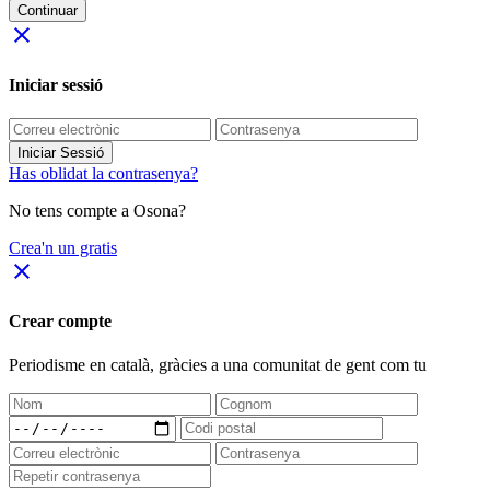
Continuar
close
Iniciar sessió
Iniciar Sessió
Has oblidat la contrasenya?
No tens compte a Osona?
Crea'n un gratis
close
Crear compte
Periodisme
en català
, gràcies a una comunitat de gent com tu