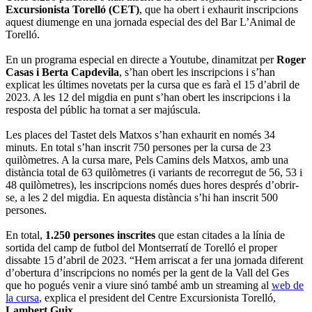
Excursionista Torelló (CET)
, que ha obert i exhaurit inscripcions
aquest diumenge en una jornada especial des del Bar L’Animal de
Torelló.
En un programa especial en directe a Youtube, dinamitzat per
Roger
Casas i Berta Capdevila
, s’han obert les inscripcions i s’han
explicat les últimes novetats per la cursa que es farà el 15 d’abril de
2023. A les 12 del migdia en punt s’han obert les inscripcions i la
resposta del públic ha tornat a ser majúscula.
Les places del Tastet dels Matxos s’han exhaurit en només 34
minuts. En total s’han inscrit 750 persones per la cursa de 23
quilòmetres. A la cursa mare, Pels Camins dels Matxos, amb una
distància total de 63 quilòmetres (i variants de recorregut de 56, 53 i
48 quilòmetres), les inscripcions només dues hores després d’obrir-
se, a les 2 del migdia. En aquesta distància s’hi han inscrit 500
persones.
En total,
1.250 persones inscrites
que estan citades a la línia de
sortida del camp de futbol del Montserratí de Torelló el proper
dissabte 15 d’abril de 2023. “Hem arriscat a fer una jornada diferent
d’obertura d’inscripcions no només per la gent de la Vall del Ges
que ho pogués venir a viure sinó també amb un streaming al
web de
la cursa
, explica el president del Centre Excursionista Torelló,
Lambert Guix.