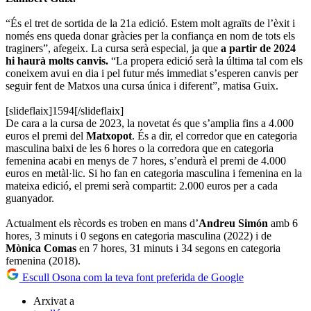
“És el tret de sortida de la 21a edició. Estem molt agraïts de l’èxit i
només ens queda donar gràcies per la confiança en nom de tots els
traginers”, afegeix. La cursa serà especial, ja que
a partir de 2024
hi haurà molts canvis.
“La propera edició serà la última tal com els
coneixem avui en dia i pel futur més immediat s’esperen canvis per
seguir fent de Matxos una cursa única i diferent”, matisa Guix.
[slideflaix]1594[/slideflaix]
De cara a la cursa de 2023, la novetat és que s’amplia fins a 4.000
euros el premi del
Matxopot
. És a dir, el corredor que en categoria
masculina baixi de les 6 hores o la corredora que en categoria
femenina acabi en menys de 7 hores, s’endurà el premi de 4.000
euros en metàl·lic. Si ho fan en categoria masculina i femenina en la
mateixa edició, el premi serà compartit: 2.000 euros per a cada
guanyador.
Actualment els rècords es troben en mans d’
Andreu Simón
amb 6
hores, 3 minuts i 0 segons en categoria masculina (2022) i de
Mònica Comas
en 7 hores, 31 minuts i 34 segons en categoria
femenina (2018).
Escull Osona com la teva font preferida de Google
Arxivat a