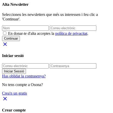
Alta Newsletter
Seleccioneu les newsletters que més us interessen i feu clic a
'Continuar'.
En donar-te d'alta acceptes la
política de privacitat
.
Continuar
close
Iniciar sessió
Iniciar Sessió
Has oblidat la contrasenya?
No tens compte a Osona?
Crea'n un gratis
close
Crear compte