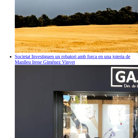
Societat
Investiguen un robatori amb força en una joieria de
Manlleu
Irene Giménez Vinyet