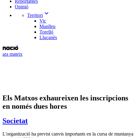
Reportatges
Opinió
expand_more
Territori
Vic
Manlleu
Torelló
Lluçanès
ara mateix
Els Matxos exhaureixen les inscripcions
en només dues hores
Societat
L'organització ha previst canvis importants en la cursa de muntanya