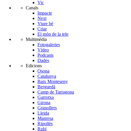
Vic
Canals
Impacte
Next
Viure bé
Criar
El món de la tele
Multimèdia
Fotogaleries
Vídeo
Podcasts
Dades
Edicions
Osona
Catalunya
Baix Monteseny
Berguedà
Camp de Tarragona
Garrotxa
Girona
Granollers
Lleida
Manresa
Ripollès
Rubí