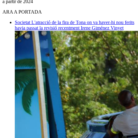
a partir de 2024
ARA A PORTADA
Societat
L'atracció de la fira de Tona on va haver-hi nou ferits
havia passat la revisió recentment
Irene Giménez Vinyet