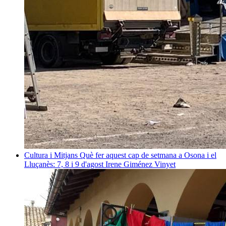
Cultura i Mitjans
Què fer aquest cap de setmana a Osona i el
Lluçanès: 7, 8 i 9 d'agost
Irene Giménez Vinyet