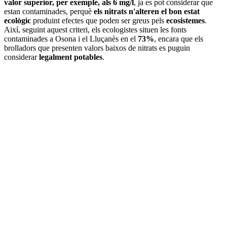
valor superior, per exemple, als 6 mg/l
, ja es pot considerar que
estan contaminades, perquè
els nitrats n'alteren el bon estat
ecològic
produint efectes que poden ser greus pels
ecosistemes
.
Així, seguint aquest criteri, els ecologistes situen les fonts
contaminades a Osona i el Lluçanès en el
73%
, encara que els
brolladors que presenten valors baixos de nitrats es puguin
considerar
legalment potables
.