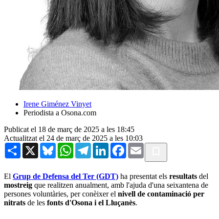
Irene Giménez Vinyet
Periodista a Osona.com
Publicat el 18 de març de 2025 a les 18:45
Actualitzat el 24 de març de 2025 a les 10:03
Share
X
Bluesky
WhatsApp
Telegram
LinkedIn
Facebook
Email
El
Grup de Defensa del Ter (GDT)
ha presentat els
resultats
del
mostreig
que realitzen anualment, amb l'ajuda d'una seixantena de
persones voluntàries, per conèixer el
nivell de contaminació per
nitrats
de les
fonts d'Osona i el Lluçanès
.