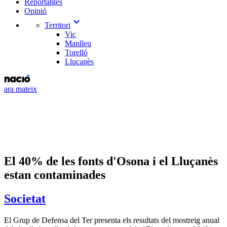
Reportatges
Opinió
expand_more
Territori
Vic
Manlleu
Torelló
Lluçanès
ara mateix
El 40% de les fonts d'Osona i el Lluçanès
estan contaminades
Societat
El Grup de Defensa del Ter presenta els resultats del mostreig anual