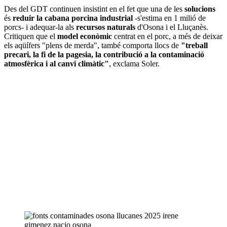
Des del GDT continuen insistint en el fet que una de les
solucions
és
reduir la cabana porcina industrial
-s'estima en 1 milió de
porcs- i adequar-la als
recursos naturals
d'Osona i el Lluçanès.
Critiquen que el
model econòmic
centrat en el porc, a més de deixar
els aqüífers "plens de merda", també comporta llocs de
"treball
precari, la fi de la pagesia, la contribució a la contaminació
atmosfèrica i al canvi climàtic"
, exclama Soler.