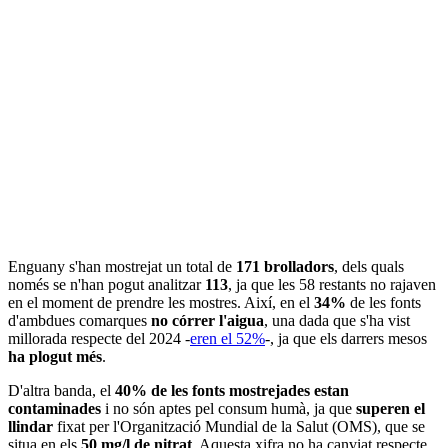
Enguany s'han mostrejat un total de
171 brolladors
, dels quals
només se n'han pogut analitzar
113
, ja que les 58 restants no rajaven
en el moment de prendre les mostres. Així, en el
34%
de les fonts
d'ambdues comarques
no córrer l'aigua
, una dada que s'ha vist
millorada respecte del 2024 -
eren el 52%
-, ja que els darrers mesos
ha plogut més
.
D'altra banda, el
40% de les fonts mostrejades estan
contaminades
i no són aptes pel consum humà, ja que
superen el
llindar
fixat per l'Organització Mundial de la Salut (OMS), que se
situa en els
50 mg/l de nitrat
. Aquesta xifra no ha canviat respecte