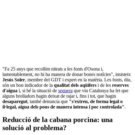
"Fa 25 anys que recollim nitrats a les fonts d'Osona i,
lamentablement, no hi ha manera de donar bones notícies", insisteix
Jesús Soler
, membre del GDT i expert en la matèria. Les fonts, diu,
són un bon indicador de la
qualitat dels aqüífers
i de les
reserves
d'aigua
i, si bé la situació de
sequera
que viu Catalunya ha fet que
alguns brolladors hagin deixat de rajar i, fins i tot, que hagin
desaparegut
, també denuncia que
"s'extreu, de forma legal o
il·legal, aigua dels pous de manera intensa i poc controlada"
.
Reducció de la cabana porcina: una
solució al problema?