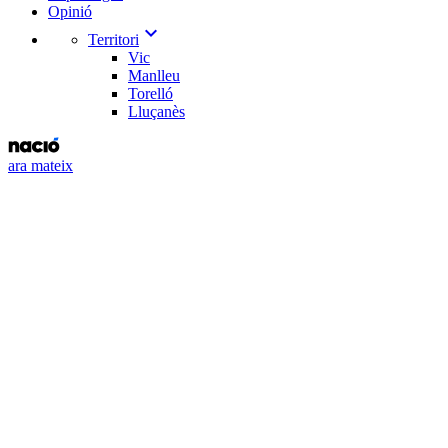
Opinió
expand_more
Territori
Vic
Manlleu
Torelló
Lluçanès
ara mateix