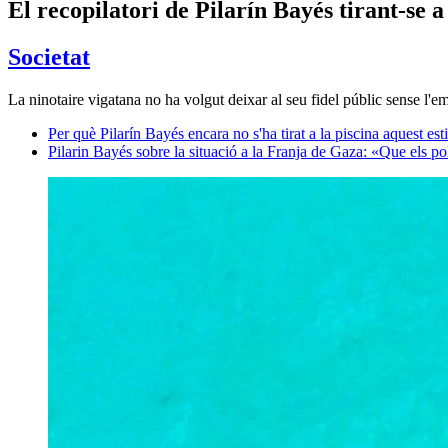
El recopilatori de Pilarín Bayés tirant-se
Societat
La ninotaire vigatana no ha volgut deixar al seu fidel públic sense l'em
Per què Pilarín Bayés encara no s'ha tirat a la piscina aquest est
Pilarin Bayés sobre la situació a la Franja de Gaza: «Que els p