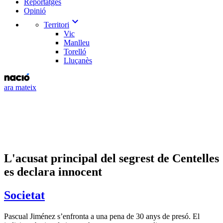
Reportatges
Opinió
expand_more
Territori
Vic
Manlleu
Torelló
Lluçanès
ara mateix
L'acusat principal del segrest de Centelles
es declara innocent
Societat
Pascual Jiménez s’enfronta a una pena de 30 anys de presó. El