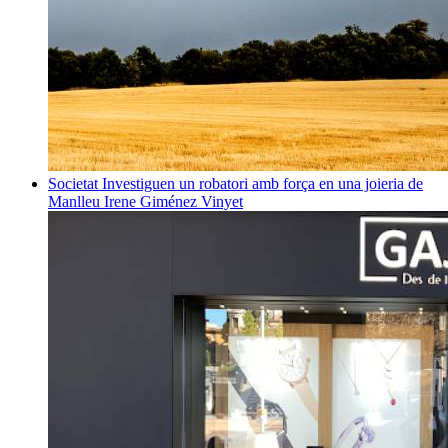
Societat
Investiguen un robatori amb força en una joieria de
Manlleu
Irene Giménez Vinyet