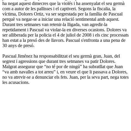
ha negat aquest dimecres que la violés i ha assenyalat el seu germà
com a autor de les pallisses i el captiveri. Segons la fiscalia, la
víctima, Dolores Ortiz, va ser segrestada per la família de Pascual
perquè va negar-se a iniciar una relació sentimental amb aquest.
Durant tres setmanes van retenir-la lligada, van agredir-la
repetidament i Pascual va violar-la en diverses ocasions. Dolores va
ser alliberada per la policia el 4 de juliol de 2008 i els cinc processats
han estat a la presó des de llavors. Pascual s'enfronta a una pena de
30 anys de presó.
Pascual Jiménez ha responsabilitzat el seu germà gran, Juan, del
segrest i agressions que durant tres setmanes va patir Dolores.
Malgrat assegurar que “no té por de ningú” ha subratllat que Juan
“va amb navalles a tot arreu” i, en veure el que li passava a Dolores,
no va atrevir-se a denunciar els fets. Juan, per la seva part, nega totes
les acusacions.