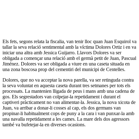
Els fets, segons relata la fiscalia, van tenir lloc quan Juan Esquirol va
tallar la seva relació sentimental amb la víctima Dolores Ortiz i en va
iniciar una altra amb Jessica Guijarro. Llavors Dolores va ser
obligada a començar una relació amb el germà petit de Juan, Pascual
Jiménez. Dolores va ser obligada a viure en una caseta situada en
una zona boscosa prop del cementiri del municipi de Centelles.
Dolores, que no va acceptar la nova parella, va ser retinguda contra
la seva voluntat en aquesta caseta durant tres setmanes per tots els
processats. La mantenien lligada de peus i mans amb una cadena de
gos. Els segrestadors van colpejar-la repetidament i durant el
captiveri pràcticament no van alimentar-la. Jessica, la nova xicota de
Juan, va arribar a donar-li cosses al cap, els dos germans van
propinar-li habitualment cops de puny a la cara i van punxar-la amb
una navalla repetidament a les cames. La mare dels dos agressors
també va bufetejar-la en diverses ocasions.