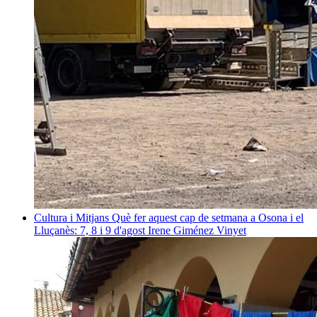
Cultura i Mitjans
Què fer aquest cap de setmana a Osona i el
Lluçanès: 7, 8 i 9 d'agost
Irene Giménez Vinyet