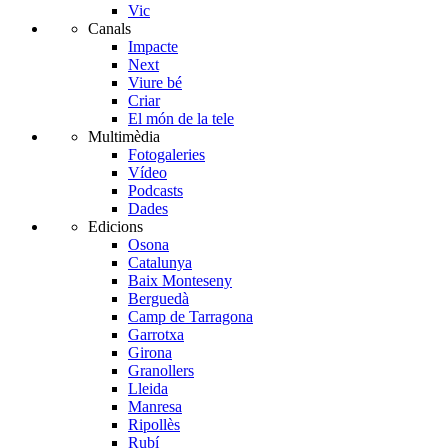
Vic
Canals
Impacte
Next
Viure bé
Criar
El món de la tele
Multimèdia
Fotogaleries
Vídeo
Podcasts
Dades
Edicions
Osona
Catalunya
Baix Monteseny
Berguedà
Camp de Tarragona
Garrotxa
Girona
Granollers
Lleida
Manresa
Ripollès
Rubí