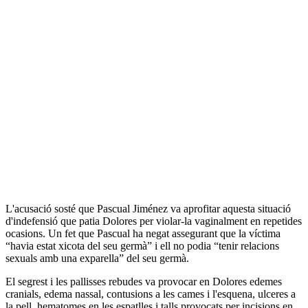
L'acusació sosté que Pascual Jiménez va aprofitar aquesta situació
d'indefensió que patia Dolores per violar-la vaginalment en repetides
ocasions. Un fet que Pascual ha negat assegurant que la víctima
“havia estat xicota del seu germà” i ell no podia “tenir relacions
sexuals amb una exparella” del seu germà.
El segrest i les pallisses rebudes va provocar en Dolores edemes
cranials, edema nassal, contusions a les cames i l'esquena, ulceres a
la pell, hematomes en les espatlles i talls provocats per incisions en