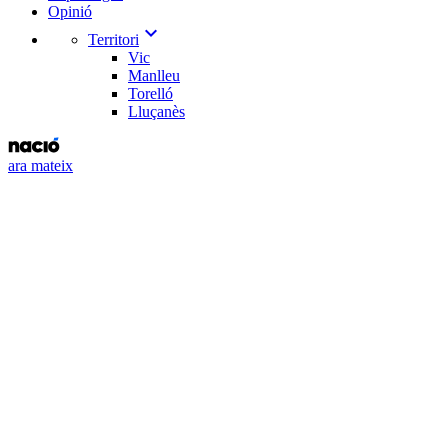
Opinió
expand_more
Territori
Vic
Manlleu
Torelló
Lluçanès
ara mateix