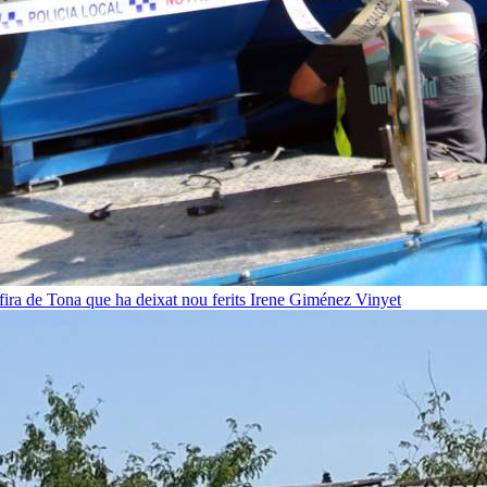
fira de Tona que ha deixat nou ferits
Irene Giménez Vinyet