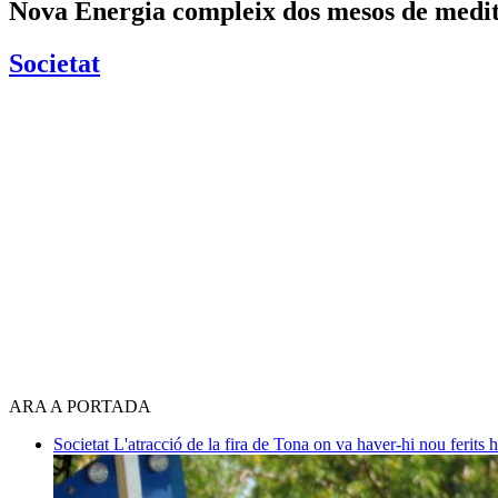
Nova Energia compleix dos mesos de medit
Societat
ARA A PORTADA
Societat
L'atracció de la fira de Tona on va haver-hi nou ferits 