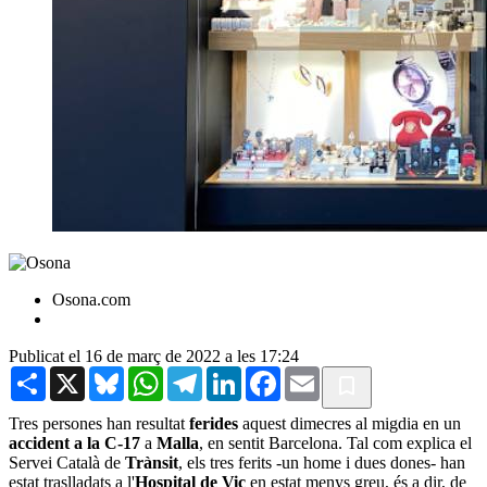
Osona.com
Publicat el 16 de març de 2022 a les 17:24
Share
X
Bluesky
WhatsApp
Telegram
LinkedIn
Facebook
Email
Tres persones han resultat
ferides
aquest dimecres al migdia en un
accident a la C-17
a
Malla
, en sentit Barcelona. Tal com explica el
Servei Català de
Trànsit
, els tres ferits -un home i dues dones- han
estat traslladats a l'
Hospital de Vic
en estat menys greu, és a dir, de