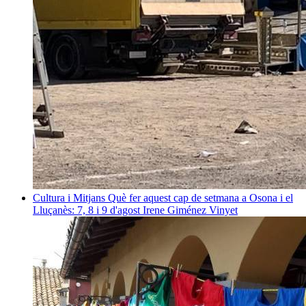
Cultura i Mitjans
Què fer aquest cap de setmana a Osona i el
Lluçanès: 7, 8 i 9 d'agost
Irene Giménez Vinyet