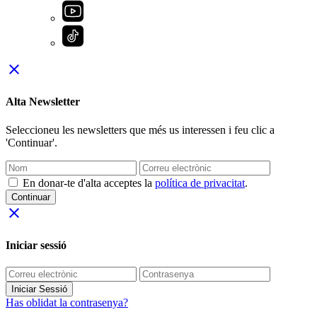
close
Alta Newsletter
Seleccioneu les newsletters que més us interessen i feu clic a
'Continuar'.
En donar-te d'alta acceptes la
política de privacitat
.
Continuar
close
Iniciar sessió
Iniciar Sessió
Has oblidat la contrasenya?