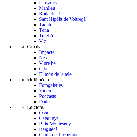
Lluçanès
Manlleu
Roda de Ter
Sant Hipòlit de Voltregà
Taradell
Tona
Torelló
Vic
Canals
Impacte
Next
Viure bé
Criar
El món de la tele
Multimèdia
Fotogaleries
Vídeo
Podcasts
Dades
Edicions
Osona
Catalunya
Baix Monteseny
Berguedà
Camp de Tarragona