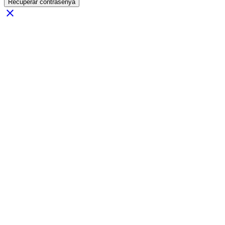
Recuperar contrasenya
close