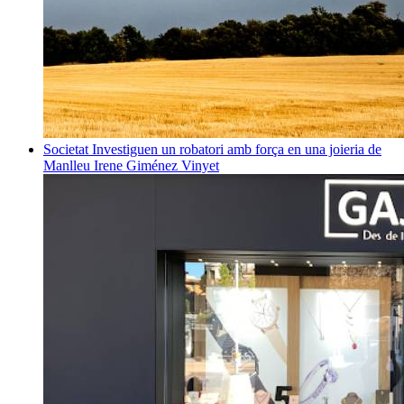
Societat
Investiguen un robatori amb força en una joieria de
Manlleu
Irene Giménez Vinyet