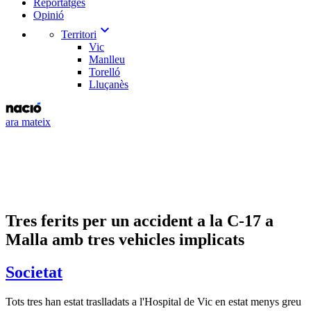
Reportatges
Opinió
expand_more
Territori
Vic
Manlleu
Torelló
Lluçanès
ara mateix
Tres ferits per un accident a la C-17 a
Malla amb tres vehicles implicats
Societat
Tots tres han estat traslladats a l'Hospital de Vic en estat menys greu