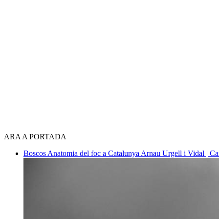
ARA A PORTADA
Boscos
Anatomia del foc a Catalunya
Arnau Urgell i Vidal | Ca