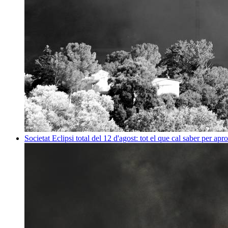
Societat
Eclipsi total del 12 d'agost: tot el que cal saber per apr