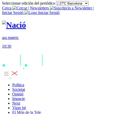
Seleccionar edición del periódico
Cerca
|
Newsletters
|
Iniciar Sessió
ara mateix
10:30
Política
Societat
Opinió
Impacte
Next
Viure bé
El Món de la Tele