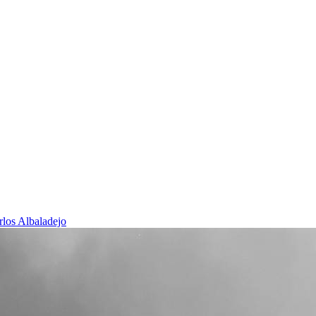
rlos Albaladejo