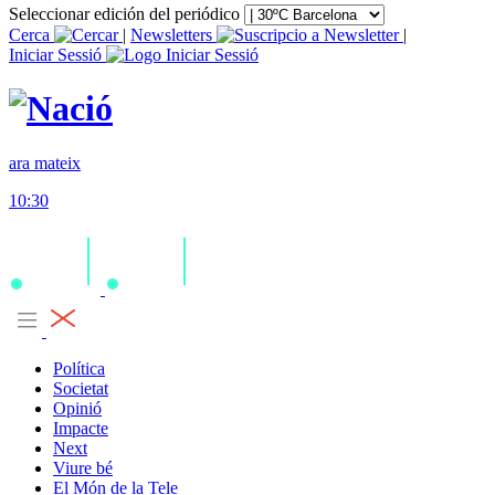
Seleccionar edición del periódico
Cerca
|
Newsletters
|
Iniciar Sessió
ara mateix
10:30
Política
Societat
Opinió
Impacte
Next
Viure bé
El Món de la Tele