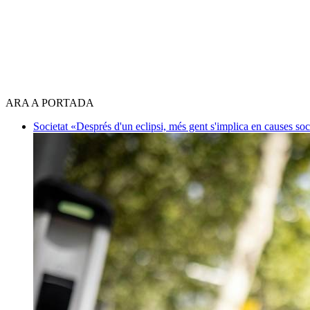
ARA A PORTADA
Societat
«Després d'un eclipsi, més gent s'implica en causes so