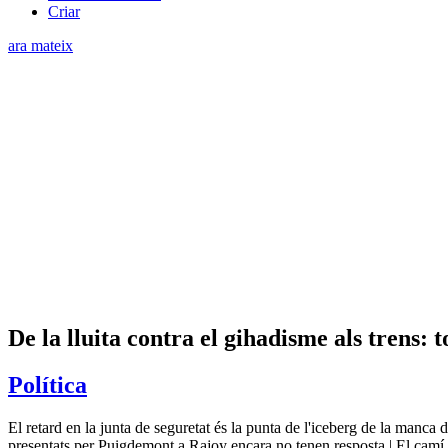
Criar
ara mateix
De la lluita contra el gihadisme als trens: 
Política
El retard en la junta de seguretat és la punta de l'iceberg de la manca 
presentats per Puigdemont a Rajoy encara no tenen resposta | El camí i