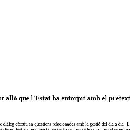
tot allò que l'Estat ha entorpit amb el pretex
de diàleg efectiu en qüestions relacionades amb la gestió del dia a dia | 
ndependentista ha impactat en negociacions rellevants com el repartiment