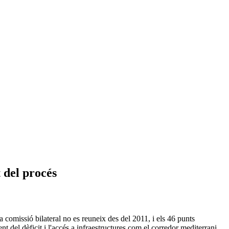
t del procés
La comissió bilateral no es reuneix des del 2011, i els 46 punts
 del dèficit i l'accés a infraestructures com el corredor mediterrani