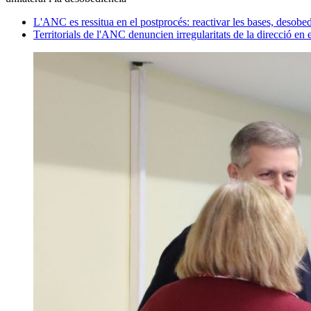
L'ANC es ressitua en el postprocés: reactivar les bases, desobed
Territorials de l'ANC denuncien irregularitats de la direcció en e