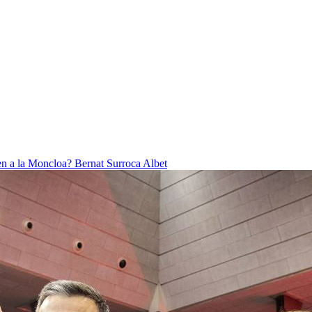
ben a la Moncloa?
Bernat Surroca Albet