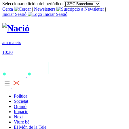
Seleccionar edición del periódico
Cerca
|
Newsletters
|
Iniciar Sessió
ara mateix
10:30
Política
Societat
Opinió
Impacte
Next
Viure bé
El Món de la Tele