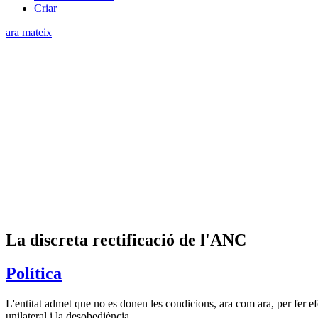
Criar
ara mateix
La discreta rectificació de l'ANC
Política
L'entitat admet que no es donen les condicions, ara com ara, per fer efe
unilateral i la desobediència