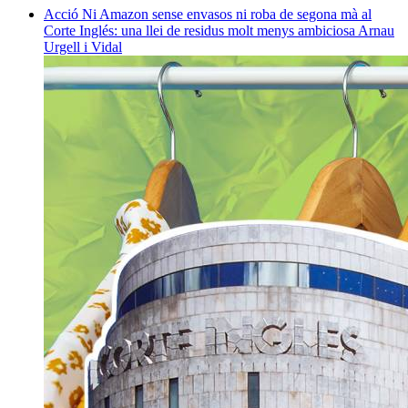
Acció
Ni Amazon sense envasos ni roba de segona mà al
Corte Inglés: una llei de residus molt menys ambiciosa
Arnau
Urgell i Vidal