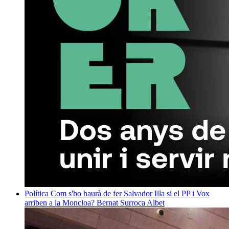
Política
Com s'ho haurà de fer Salvador Illa si el PP i Vox
arriben a la Moncloa?
Bernat Surroca Albet