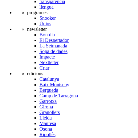
transparència
llengua
programes
Snooker
Úniqs
newsletter
Bon dia
El Despertador
La Setmanada
Sopa de dades
Impacte
Nextletter
Criar
edicions
Catalunya
Baix Montseny
Berguedà
Camp de Tarragona
Garrotxa
Girona
Granollers
Lleida
Manresa
Osona
Ripollès