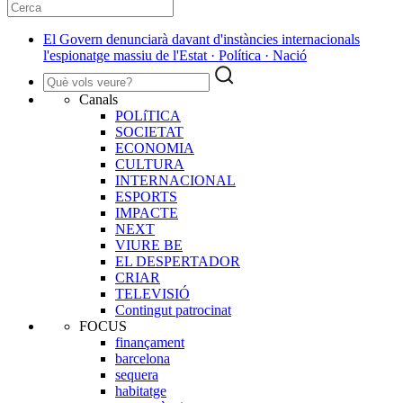
El Govern denunciarà davant d'instàncies internacionals
l'espionatge massiu de l'Estat · Política · Nació
Canals
POLíTICA
SOCIETAT
ECONOMIA
CULTURA
INTERNACIONAL
ESPORTS
IMPACTE
NEXT
VIURE BE
EL DESPERTADOR
CRIAR
TELEVISIÓ
Contingut patrocinat
FOCUS
finançament
barcelona
sequera
habitatge