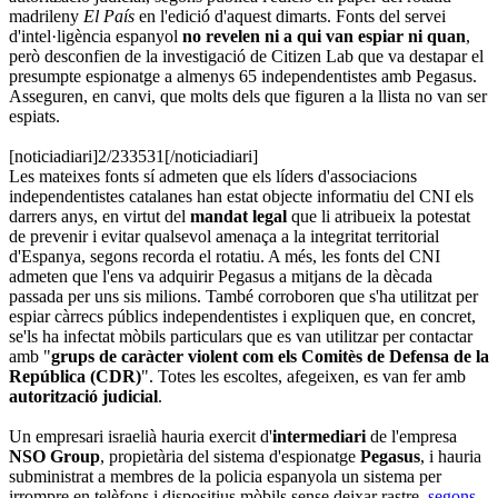
madrileny
El País
en l'edició d'aquest dimarts. Fonts del servei
d'intel·ligència espanyol
no revelen ni a qui van espiar ni quan
,
però desconfien de la investigació de Citizen Lab que va destapar el
presumpte espionatge a almenys 65 independentistes amb Pegasus.
Asseguren, en canvi, que molts dels que figuren a la llista no van ser
espiats.
[noticiadiari]2/233531[/noticiadiari]
Les mateixes fonts sí admeten que els líders d'associacions
independentistes catalanes han estat objecte informatiu del CNI els
darrers anys, en virtut del
mandat legal
que li atribueix la potestat
de prevenir i evitar qualsevol amenaça a la integritat territorial
d'Espanya, segons recorda el rotatiu. A més, les fonts del CNI
admeten que l'ens va adquirir Pegasus a mitjans de la dècada
passada per uns sis milions. També corroboren que s'ha utilitzat per
espiar càrrecs públics independentistes i expliquen que, en concret,
se'ls ha infectat mòbils particulars que es van utilitzar per contactar
amb "
grups de caràcter violent com els Comitès de Defensa de la
República (CDR)
". Totes les escoltes, afegeixen, es van fer amb
autorització judicial
.
Un empresari israelià hauria exercit d'
intermediari
de l'empresa
NSO Group
, propietària del sistema d'espionatge
Pegasus
, i hauria
subministrat a membres de la policia espanyola un sistema per
irrompre en telèfons i dispositius mòbils sense deixar rastre,
segons