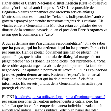
signar entre el
Centre Nacional d'Intel·ligència
(CNI) o qualsevol
altra agència estatal amb l'empresa
NSO
-la responsable de
Pegasus
- o altres companyies que ofereixin serveis anàlegs.
Mentrestant, només hi haurà les "relacions indispensables" amb el
govern espanyol per atendre necessitats urgents dels catalans. Els
vincles entre la Generalitat i la Moncloa estan congelades des de
dimarts de la setmana passada, quan el president
Pere Aragonès
va
avisar que la confiança era "zero".
A qui es demana que s'assumeixin responsabilitats? "S'ha de saber
q
uè ha passat, qui ho ha ordenat i qui ho ha permès
. Per acció i
per omissió. Han de plegar, òbviament que han de plegar", ha
apuntat Plaja, que ha situat la
taula de diàleg
"al marge" de tot
plegat perquè "no es donen les condicions" per reprendre-la. "S'ha
de resoldre aquesta urgència abans de poder parlar de la taula de
negociació", ha apuntat la portaveu de l'executiu. "Les explicacions
ja no es poden demorar més
. Restem a l'espera", ha remarcat
Plaja, que no ha concretat qui ha de dimitir perquè els falta
informació. Els serveis jurídics de la Generalitat s'han activat per
protegir els espiats.
El
CNI
ha admès que va utilitzar el programa d'espionatge israelià
per espiar persones de l'entorn independentista català, però ha
subratllat que ho va fer sempre de manera individualitzada i amb
autorització judicial, segons publica l'edició en paper del rotatiu