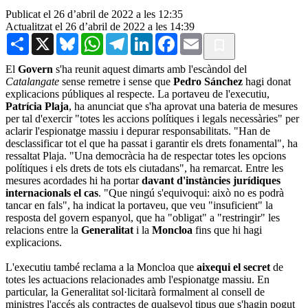
Publicat el 26 d’abril de 2022 a les 12:35
Actualitzat el 26 d’abril de 2022 a les 14:39
Share
X
Bluesky
WhatsApp
Telegram
LinkedIn
Facebook
Email
El
Govern
s'ha reunit aquest dimarts amb l'escàndol del
Catalangate
sense remetre i sense que
Pedro Sánchez
hagi donat
explicacions públiques al respecte. La portaveu de l'executiu,
Patrícia Plaja
, ha anunciat que s'ha aprovat una bateria de mesures
per tal d'exercir "totes les accions polítiques i legals necessàries" per
aclarir l'espionatge massiu i depurar responsabilitats. "Han de
desclassificar tot el que ha passat i garantir els drets fonamental", ha
ressaltat Plaja. "Una democràcia ha de respectar totes les opcions
polítiques i els drets de tots els ciutadans", ha remarcat. Entre les
mesures acordades hi ha portar
davant d'instàncies jurídiques
internacionals el cas
. "Que ningú s'equivoqui: això no es podrà
tancar en fals", ha indicat la portaveu, que veu "insuficient" la
resposta del govern espanyol, que ha "obligat" a "restringir" les
relacions entre la
Generalitat
i la
Moncloa
fins que hi hagi
explicacions.
L'executiu també reclama a la Moncloa que
aixequi el secret
de
totes les actuacions relacionades amb l'espionatge massiu. En
particular, la Generalitat sol·licitarà formalment al consell de
ministres l'accés als contractes de qualsevol tipus que s'hagin pogut