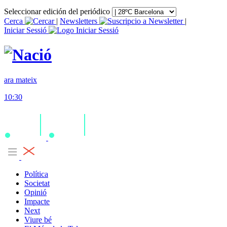
Seleccionar edición del periódico
Cerca
|
Newsletters
|
Iniciar Sessió
ara mateix
10:30
Política
Societat
Opinió
Impacte
Next
Viure bé