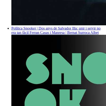
Política
Snooker | Dos anys de Salvador Illa: unir i servir no
era tan fàcil
Ferran Casas i Manresa | Bernat Surroca Albet