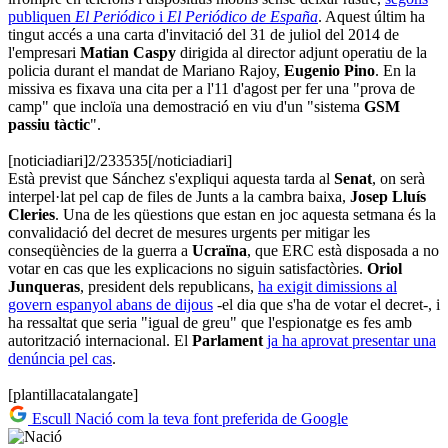
publiquen
El Periódico
i
El Periódico de España
. Aquest últim ha
tingut accés a una carta d'invitació del 31 de juliol del 2014 de
l'empresari
Matian Caspy
dirigida al director adjunt operatiu de la
policia durant el mandat de Mariano Rajoy,
Eugenio Pino
. En la
missiva es fixava una cita per a l'11 d'agost per fer una "prova de
camp" que incloïa una demostració en viu d'un "sistema
GSM
passiu tàctic
".
[noticiadiari]2/233535[/noticiadiari]
Està previst que Sánchez s'expliqui aquesta tarda al
Senat
, on serà
interpel·lat pel cap de files de Junts a la cambra baixa,
Josep Lluís
Cleries
. Una de les qüestions que estan en joc aquesta setmana és la
convalidació del decret de mesures urgents per mitigar les
conseqüències de la guerra a
Ucraïna
, que ERC està disposada a no
votar en cas que les explicacions no siguin satisfactòries.
Oriol
Junqueras
, president dels republicans,
ha exigit dimissions al
govern espanyol abans de dijous
-el dia que s'ha de votar el decret-, i
ha ressaltat que seria "igual de greu" que l'espionatge es fes amb
autorització internacional. El
Parlament
ja ha aprovat presentar una
denúncia pel cas
.
[plantillacatalangate]
Escull Nació com la teva font preferida de Google