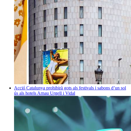
Acció
Catalunya prohibirà gots als festivals i sabons d’un sol
ús als hotels
Arnau Urgell i Vidal