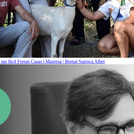
 tan fàcil
Ferran Casas i Manresa | Bernat Surroca Albet