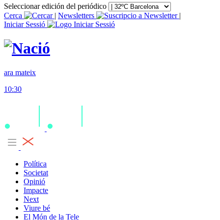
Seleccionar edición del periódico
Cerca
|
Newsletters
|
Iniciar Sessió
ara mateix
10:30
Política
Societat
Opinió
Impacte
Next
Viure bé
El Món de la Tele