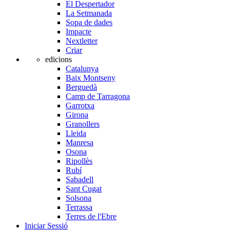
El Despertador
La Setmanada
Sopa de dades
Impacte
Nextletter
Criar
edicions
Catalunya
Baix Montseny
Berguedà
Camp de Tarragona
Garrotxa
Girona
Granollers
Lleida
Manresa
Osona
Ripollès
Rubí
Sabadell
Sant Cugat
Solsona
Terrassa
Terres de l'Ebre
Iniciar Sessió