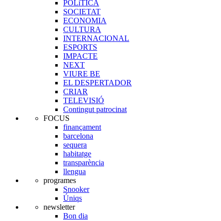
POLíTICA
SOCIETAT
ECONOMIA
CULTURA
INTERNACIONAL
ESPORTS
IMPACTE
NEXT
VIURE BE
EL DESPERTADOR
CRIAR
TELEVISIÓ
Contingut patrocinat
FOCUS
finançament
barcelona
sequera
habitatge
transparència
llengua
programes
Snooker
Úniqs
newsletter
Bon dia