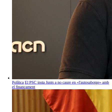
Política
El PSC insta Junts a no caure en «l'autosabotge» amb
el finançament