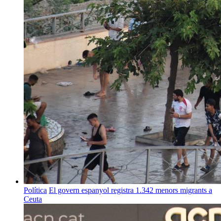
Política
El govern espanyol registra 1.342 menors migrants a
Ceuta