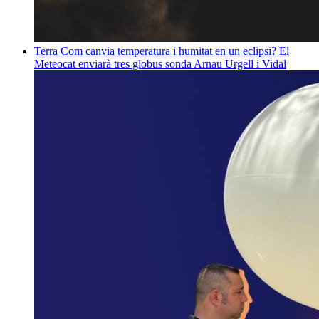
Terra
Com canvia temperatura i humitat en un eclipsi? El
Meteocat enviarà tres globus sonda
Arnau Urgell i Vidal