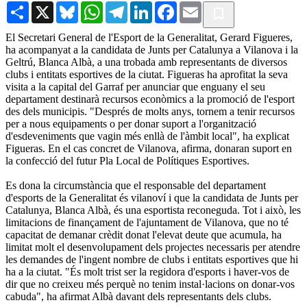
Share
X
Bluesky
WhatsApp
Telegram
LinkedIn
Facebook
Email
El Secretari General de l'Esport de la Generalitat, Gerard Figueres,
ha acompanyat a la candidata de Junts per Catalunya a Vilanova i la
Geltrú, Blanca Albà, a una trobada amb representants de diversos
clubs i entitats esportives de la ciutat. Figueras ha aprofitat la seva
visita a la capital del Garraf per anunciar que enguany el seu
departament destinarà recursos econòmics a la promoció de l'esport
des dels municipis. "Després de molts anys, tornem a tenir recursos
per a nous equipaments o per donar suport a l'organització
d'esdeveniments que vagin més enllà de l'àmbit local", ha explicat
Figueras. En el cas concret de Vilanova, afirma, donaran suport en
la confecció del futur Pla Local de Polítiques Esportives.
Es dona la circumstància que el responsable del departament
d'esports de la Generalitat és vilanoví i que la candidata de Junts per
Catalunya, Blanca Albà, és una esportista reconeguda. Tot i això, les
limitacions de finançament de l'ajuntament de Vilanova, que no té
capacitat de demanar crèdit donat l'elevat deute que acumula, ha
limitat molt el desenvolupament dels projectes necessaris per atendre
les demandes de l'ingent nombre de clubs i entitats esportives que hi
ha a la ciutat. "És molt trist ser la regidora d'esports i haver-vos de
dir que no creixeu més perquè no tenim instal·lacions on donar-vos
cabuda", ha afirmat Albà davant dels representants dels clubs.