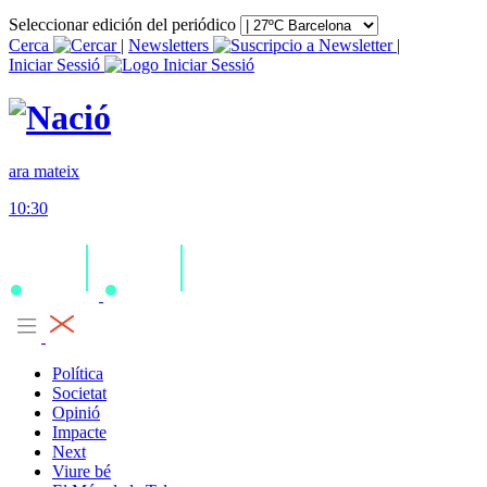
Seleccionar edición del periódico
Cerca
|
Newsletters
|
Iniciar Sessió
ara mateix
10:30
Política
Societat
Opinió
Impacte
Next
Viure bé