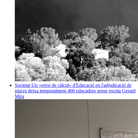
Societat
Un «error de càlcul» d'Educació en l'adjudicació de
places deixa temporalment 400 educadors sense escola
Gerard
Mira