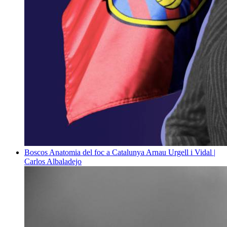
Boscos
Anatomia del foc a Catalunya
Arnau Urgell i Vidal |
Carlos Albaladejo