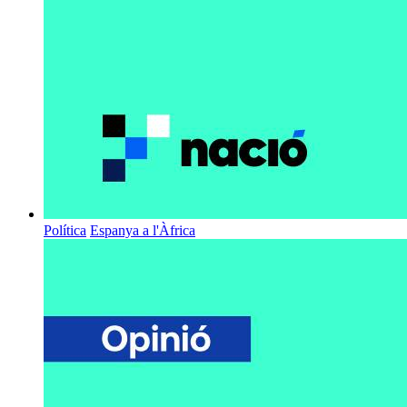
Política
Espanya a l'Àfrica