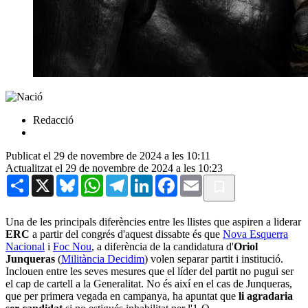
Redacció
Publicat el 29 de novembre de 2024 a les 10:11
Actualitzat el 29 de novembre de 2024 a les 10:23
Share
X
Bluesky
WhatsApp
Telegram
LinkedIn
Facebook
Email
Una de les principals diferències entre les llistes que aspiren a liderar
ERC
a partir del congrés d'aquest dissabte és que
Nova Esquerra
Nacional
i
Foc Nou
, a diferència de la candidatura d'
Oriol
Junqueras
(
Militància Decidim
) volen separar partit i institució.
Inclouen entre les seves mesures que el líder del partit no pugui ser
el cap de cartell a la Generalitat. No és així en el cas de Junqueras,
que per primera vegada en campanya, ha apuntat que
li agradaria