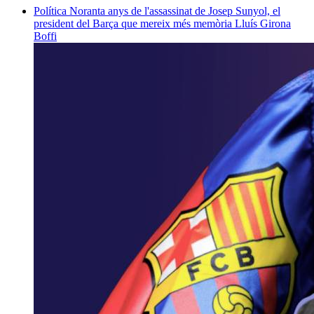
Política
Noranta anys de l'assassinat de Josep Sunyol, el
president del Barça que mereix més memòria
Lluís Girona
Boffi