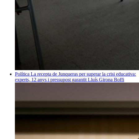
Política
La recepta de Junqueras per superar la crisi educativa:
experts, 12 anys i pressupost garantit
Lluís Girona Boffi