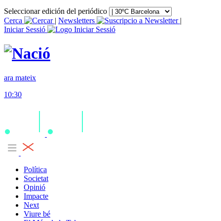
Seleccionar edición del periódico
Cerca
|
Newsletters
|
Iniciar Sessió
ara mateix
10:30
Política
Societat
Opinió
Impacte
Next
Viure bé