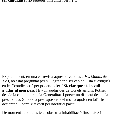
ser candidat
si no estigués inhabilitat per l'1-O.
Explícitament, en una entrevista aquest divendres a
Els Matins de
TV3
, ha estat preguntat per si li agradaria ser cap de llista si estigués
en les "condicions" per poder-ho fer. "
Sí, clar que sí. Jo vull
ajudar al meu país
. Hi vull ajudar des de tots els àmbits. Pot ser
des de la candidatura a la Generalitat. I potser un dia serà des de la
presidència. Sí, tota la predisposició del món a ajudar en tot", ha
declarat qui parteix favorit per liderar el partit.
De moment Junqueras té a sobre una inhabilitació fins al 2031, a