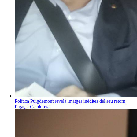
Política
Puigdemont revela imatges inèdites del seu retorn
fugaç a Catalunya