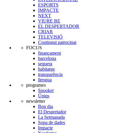
ESPORTS
IMPACTE
NEXT
VIURE BE
EL DESPERTADOR
CRIAR
TELEVISIÓ
Contingut patrocinat
FOCUS
finançament
barcelona
sequera
habitatge
transparència
llengua
programes
Snooker
Úniqs
newsletter
Bon dia
El Despertador
La Setmanada
Sopa de dades
Impacte