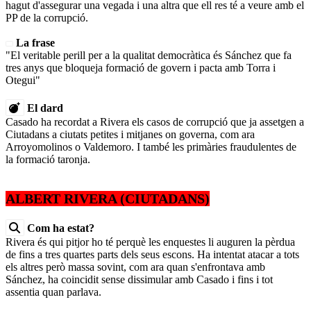
hagut d'assegurar una vegada i una altra que ell res té a veure amb el
PP de la corrupció.
La frase
"El veritable perill per a la qualitat democràtica és Sánchez que fa
tres anys que bloqueja formació de govern i pacta amb Torra i
Otegui"
El dard
Casado ha recordat a Rivera els casos de corrupció que ja assetgen a
Ciutadans a ciutats petites i mitjanes on governa, com ara
Arroyomolinos o Valdemoro. I també les primàries fraudulentes de
la formació taronja.
ALBERT RIVERA (CIUTADANS)
Com ha estat?
Rivera és qui pitjor ho té perquè les enquestes li auguren la pèrdua
de fins a tres quartes parts dels seus escons. Ha intentat atacar a tots
els altres però massa sovint, com ara quan s'enfrontava amb
Sánchez, ha coincidit sense dissimular amb Casado i fins i tot
assentia quan parlava.