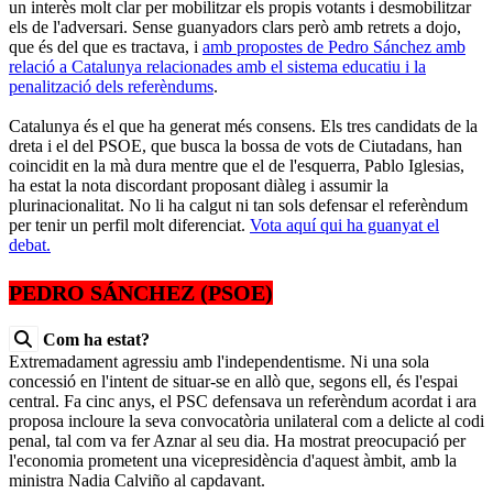
un interès molt clar per mobilitzar els propis votants i desmobilitzar
els de l'adversari. Sense guanyadors clars però amb retrets a dojo,
que és del que es tractava, i
amb propostes de Pedro Sánchez amb
relació a Catalunya relacionades amb el sistema educatiu i la
penalització dels referèndums
.
Catalunya és el que ha generat més consens. Els tres candidats de la
dreta i el del PSOE, que busca la bossa de vots de Ciutadans, han
coincidit en la mà dura mentre que el de l'esquerra, Pablo Iglesias,
ha estat la nota discordant proposant diàleg i assumir la
plurinacionalitat. No li ha calgut ni tan sols defensar el referèndum
per tenir un perfil molt diferenciat.
Vota aquí qui ha guanyat el
debat.
PEDRO SÁNCHEZ (PSOE)
Com ha estat?
Extremadament agressiu amb l'independentisme. Ni una sola
concessió en l'intent de situar-se en allò que, segons ell, és l'espai
central. Fa cinc anys, el PSC defensava un referèndum acordat i ara
proposa incloure la seva convocatòria unilateral com a delicte al codi
penal, tal com va fer Aznar al seu dia. Ha mostrat preocupació per
l'economia prometent una vicepresidència d'aquest àmbit, amb la
ministra Nadia Calviño al capdavant.