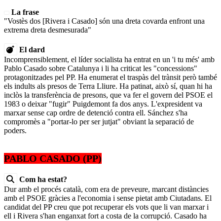
La frase
"Vostès dos [Rivera i Casado] són una dreta covarda enfront una
extrema dreta desmesurada"
El dard
Incomprensiblement, el líder socialista ha entrat en un 'i tu més' amb
Pablo Casado sobre Catalunya i li ha criticat les "concessions"
protagonitzades pel PP. Ha enumerat el traspàs del trànsit però també
els indults als presos de Terra Lliure. Ha patinat, això sí, quan hi ha
inclòs la transferència de presons, que va fer el govern del PSOE el
1983 o deixar "fugir" Puigdemont fa dos anys. L'expresident va
marxar sense cap ordre de detenció contra ell. Sánchez s'ha
compromès a "portar-lo per ser jutjat" obviant la separació de
poders.
PABLO CASADO (PP)
Com ha estat?
Dur amb el procés català, com era de preveure, marcant distàncies
amb el PSOE gràcies a l'economia i sense pietat amb Ciutadans. El
candidat del PP creu que pot recuperar els vots que li van marxar i
ell i Rivera s'han enganxat fort a costa de la corrupció. Casado ha