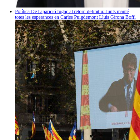
Política
De l'aparició fugaç al retorn definitiu: Junts manté
totes les esperances en Carles Puigdemont
Lluís Girona Boffi