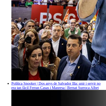
Política
Snooker | Dos anys de Salvador Illa: unir i servir no
era tan fàcil
Ferran Casas i Manresa | Bernat Surroca Albet