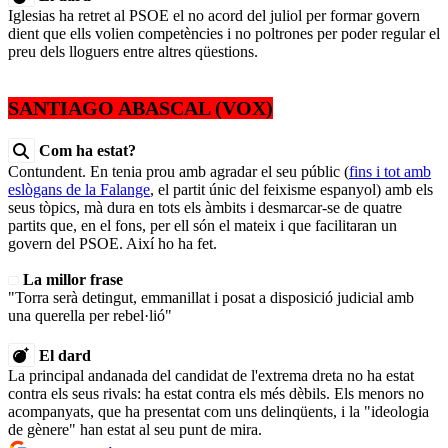
Iglesias ha retret al PSOE el no acord del juliol per formar govern
dient que ells volien competències i no poltrones per poder regular el
preu dels lloguers entre altres qüestions.
SANTIAGO ABASCAL (VOX)
Com ha estat?
Contundent. En tenia prou amb agradar el seu públic (
fins i tot amb
eslògans de la Falange
, el partit únic del feixisme espanyol) amb els
seus tòpics, mà dura en tots els àmbits i desmarcar-se de quatre
partits que, en el fons, per ell són el mateix i que facilitaran un
govern del PSOE. Així ho ha fet.
La millor frase
"Torra serà detingut, emmanillat i posat a disposició judicial amb
una querella per rebel·lió"
El dard
La principal andanada del candidat de l'extrema dreta no ha estat
contra els seus rivals: ha estat contra els més dèbils. Els menors no
acompanyats, que ha presentat com uns delinqüents, i la "ideologia
de gènere" han estat al seu punt de mira.