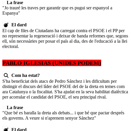
La frase
"Jo trauré les traves per garantir que es pugui ser espanyol a
Espanya"
El dard
El cap de files de Ciutadans ha carregat contra el PSOE i el PP per
no representar la regeneració i deixar de banda reformes que, segons
ell, són necessàries per posar el país al dia, des de l'educació a la llei
electoral.
PABLO IGLESIAS (UNIDES PODEM)
Com ha estat?
S'ha beneficiat dels atacs de Pedro Sánchez i les dificultats per
distingir el discurs del líder del PSOE del de la dreta en temes com
ara Catalunya o la fiscalitat. S'ha ajudat en la seva habilitat dialèctica
per acorralar el candidat del PSOE, el seu principal rival.
La frase
"Que bé es baralla la dreta als debats... i que bé que pactar després
els governs. A veure si n'aprenem senyor Sánchez"
El dard