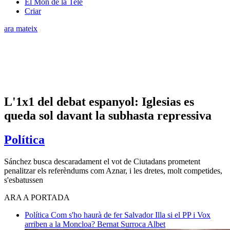
El Món de la Tele
Criar
ara mateix
L'1x1 del debat espanyol: Iglesias es
queda sol davant la subhasta repressiva
Política
Sánchez busca descaradament el vot de Ciutadans prometent
penalitzar els referèndums com Aznar, i les dretes, molt competides,
s'esbatussen
ARA A PORTADA
Política
Com s'ho haurà de fer Salvador Illa si el PP i Vox
arriben a la Moncloa?
Bernat Surroca Albet