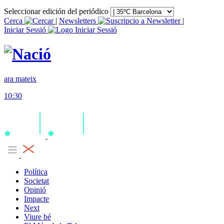
Seleccionar edición del periódico
Cerca
|
Newsletters
|
Iniciar Sessió
ara mateix
10:30
Política
Societat
Opinió
Impacte
Next
Viure bé