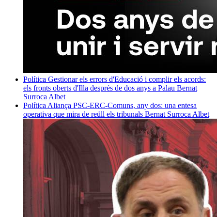
Política
Gestionar els errors d'Educació i complir els acords:
els fronts oberts d'Illa després de dos anys a Palau
Bernat
Surroca Albet
Política
Aliança PSC-ERC-Comuns, any dos: una entesa
operativa que mira de reüll els tribunals
Bernat Surroca Albet