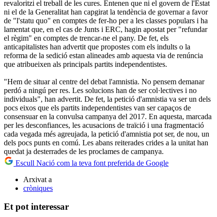
revaloritzi el treball de les cures. Entenen que ni el govern de l'Estat
ni el de la Generalitat han capgirat la tendència de governar a favor
de "l'statu quo" en comptes de fer-ho per a les classes populars i ha
lamentat que, en el cas de Junts i ERC, hagin apostat per "refundar
el règim" en comptes de trencar-ne el pany. De fet, els
anticapitalistes han advertit que propostes com els indults o la
reforma de la sedició estan alineades amb aquesta via de renúncia
que atribueixen als principals partits independentistes.
"Hem de situar al centre del debat l'amnistia. No pensem demanar
perdó a ningú per res. Les solucions han de ser col·lectives i no
individuals", han advertit. De fet, la petició d'amnistia va ser un dels
pocs eixos que els partits independentistes van ser capaços de
consensuar en la convulsa campanya del 2017. En aquesta, marcada
per les desconfiances, les acusacions de traïció i una fragmentació
cada vegada més agreujada, la petició d'amnistia pot ser, de nou, un
dels pocs punts en comú. Les abans reiterades crides a la unitat han
quedat ja desterrades de les proclames de campanya.
Escull Nació com la teva font preferida de Google
Arxivat a
cròniques
Et pot interessar