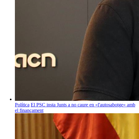
Política
El PSC insta Junts a no caure en «l'autosabotge» amb
el finançament