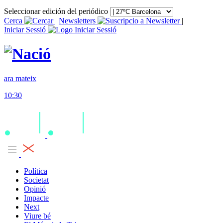
Seleccionar edición del periódico
Cerca
|
Newsletters
|
Iniciar Sessió
ara mateix
10:30
Política
Societat
Opinió
Impacte
Next
Viure bé