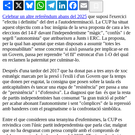
Share
X
Bluesky
WhatsApp
Telegram
LinkedIn
Facebook
Email
Celebrar un altre referèndum abans del 2025
que suposi l'exercici
"efectiu i definitiu" del dret a l'autodeterminació. La CUP ha situat
aquest objectiu com a buc insígnia de la seva proposta de cara a les
eleccions del 14-F davant l'independentisme "màgic", "confús" i de
segell "autonomista" que atribueixen a Junts i ERC. La proposta,
per la qual han apuntat que estan disposats a assumir "totes les
responsabilitats" sense concretar si això passaria per implicar-se en
un Govern, passa per reprendre "el fil" estroncat d'un 1-O del qual
en reclamen la paternitat per culminar-lo.
Després d'una tardor del 2017 que ha donat pas a tres anys de xoc
estratègic marcats per la presó i l'exili i d'un Govern que fa temps
que donen per esgotat, la consigna que posen sobre la taula els
anticapitalistes és tancar una etapa de "resistència" per passa a una
de "persistència" i "d'ofensiva". La diagnosi que fan és que la resta
de partits independentistes han consumat "la gran traïció al poble"
per acabar abonant l'autonomisme i sent "còmplices" de la repressió
amb banderes com el pragmatisme o la confrontació simbòlica.
Entre el que consideren una teranyina d'eufemismes, la CUP es
reivindica com l'únic partit independentista que parla clar, malgrat
que no ha desgranat com pensa complir amb el compromís de