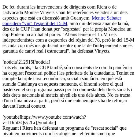
De fet, durant les intervencions de dirigents com Riera o de
l'advocada Montse Vinyets s'han fet referències velades a un dels
aspectes que està en discussió amb Guanyem.
Mentre Sabater
considera "viu" l'esperit del 15-M
, amb qui defensa anar de la mà,
des de la CUP l'han donat per "segrestat" per la pròpia Moncloa un
cop Podem ha arribat al poder. "Abans teníem el 15-M i els
independentistes com a esquerdes del règim del 78, però la del 15-M
és cada cop més insignificant mentre que la de l'independentisme és
garantia de canvi real i estructural", ha defensat Vinyets.
[noticia]212515[/noticia]
Tots els partits, i la CUP també, són conscients de com la pandèmia
ha capgirat l'escenari polític i les prioritats de la ciutadania. Tenint en
compte la triple crisi -econòmica, social i sanitària- en què està
sumida Catalunya en aquests moments, el binomi sobre el qual
basteixen el seu programa passa per la conquesta dels drets socials i
dels drets nacionals al mateix nivell els uns dels altres. No es tracta
d'una línia nova al partit, però sí que entenen que s'ha de reforçar
davant l'actual context.
[youtube]https://www.youtube.com/watch?
v=JDmt3Qsy2Lc[/youtube]
Reguant i Riera han defensat un programa de "rescat social" que
pivoti en moviments com l'ecologisme i el feminisme i que