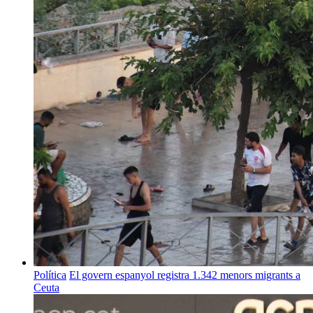
Política
El govern espanyol registra 1.342 menors migrants a
Ceuta