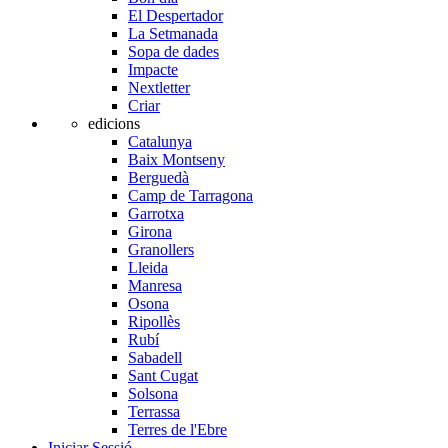
El Despertador
La Setmanada
Sopa de dades
Impacte
Nextletter
Criar
edicions
Catalunya
Baix Montseny
Berguedà
Camp de Tarragona
Garrotxa
Girona
Granollers
Lleida
Manresa
Osona
Ripollès
Rubí
Sabadell
Sant Cugat
Solsona
Terrassa
Terres de l'Ebre
Iniciar Sessió