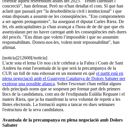
celebrar aquest referèndum abans del 2025. "Tenim calendari i
concreció", han defensat. Però no n'han detallat el com. Sí que han
aclarit que passarà per "la desobediència civil i institucional" i que
estan disposats a assumir-ne les conseqüències. "Ens comprometem
a ser agents protagonistes", ha assegurat el diputat Carles Riera. De
fet, els anticapitalistes ja s'han avançat a l'hora de de dir que que els
assenyalaran per no haver carregat amb les conseqüències més dures
del procés. "Ens diran que volem l’impossible i que no assumim
responsabilitats. Doneu-nos-les, volem tenir repsonsabilitat", han
afirmat.
[noticia]212600[/noticia]
L'acte sota el lema
Un nou cicle
celebrat a la Fabra i Coats de Sant
Andreu ha estat l'avantsala de la que serà la precampanya de la
CUP, un full de ruta esbossat en un moment en què
el partit està en
plena negociació amb el Guanyem Catalunya de Dolors Sabater per
explorar una possible aliança
. Sobre l'escenari s'han enfilat alguns
dels principals noms que se sospesen per formar part dels primers
llocs de la candidatura, com ara de l'exdiputada Eulàlia Reguant i el
mateix Riera, que ja ha manifestat la seva voluntat de repetir a les
llistes electorals. La formació aspira a tancar en dues setmanes
l'estructura de la seva candidatura.
Avantsala de la precampanya en plena negociació amb Dolors
Sabater