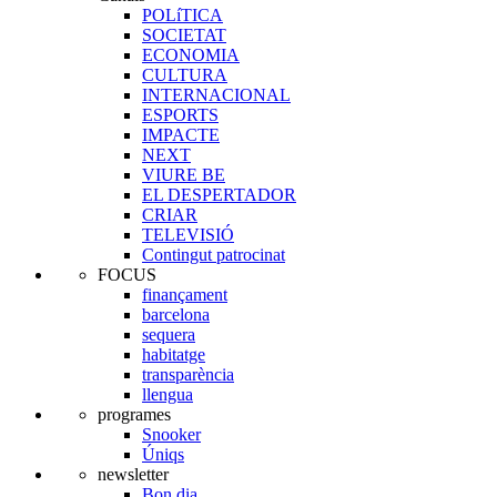
POLíTICA
SOCIETAT
ECONOMIA
CULTURA
INTERNACIONAL
ESPORTS
IMPACTE
NEXT
VIURE BE
EL DESPERTADOR
CRIAR
TELEVISIÓ
Contingut patrocinat
FOCUS
finançament
barcelona
sequera
habitatge
transparència
llengua
programes
Snooker
Úniqs
newsletter
Bon dia