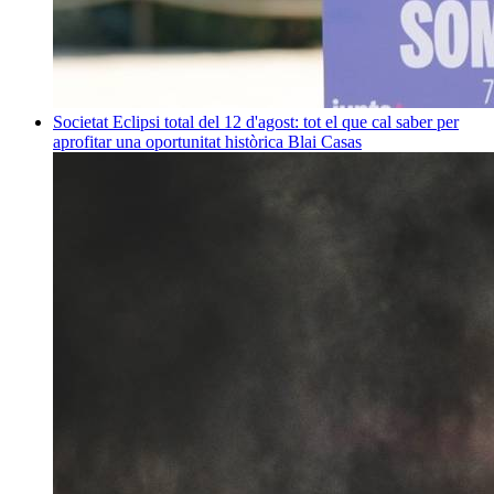
Societat
Eclipsi total del 12 d'agost: tot el que cal saber per
aprofitar una oportunitat històrica
Blai Casas