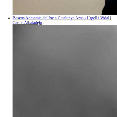
Boscos
Anatomia del foc a Catalunya
Arnau Urgell i Vidal |
Carlos Albaladejo