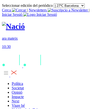
Seleccionar edición del periódico
Cerca
|
Newsletters
|
Iniciar Sessió
ara mateix
10:30
Política
Societat
Opinió
Impacte
Next
Viure bé