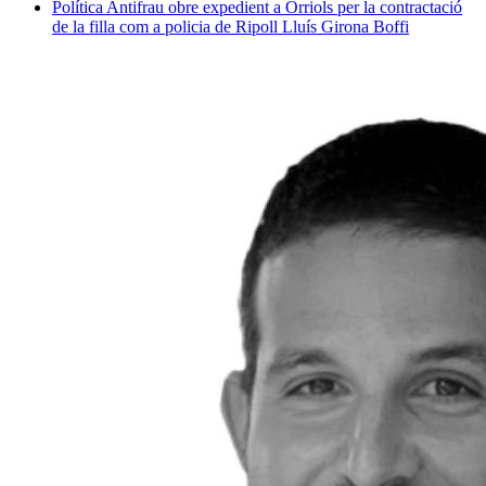
Política
Antifrau obre expedient a Orriols per la contractació
de la filla com a policia de Ripoll
Lluís Girona Boffi