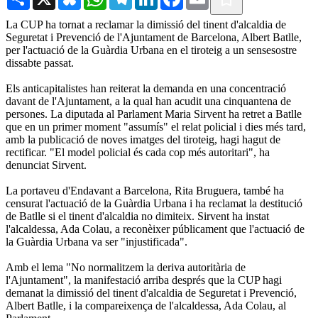
La CUP ha tornat a reclamar la dimissió del tinent d'alcaldia de
Seguretat i Prevenció de l'Ajuntament de Barcelona, Albert Batlle,
per l'actuació de la Guàrdia Urbana en el tiroteig a un sensesostre
dissabte passat.
Els anticapitalistes han reiterat la demanda en una concentració
davant de l'Ajuntament, a la qual han acudit una cinquantena de
persones. La diputada al Parlament Maria Sirvent ha retret a Batlle
que en un primer moment "assumís" el relat policial i dies més tard,
amb la publicació de noves imatges del tiroteig, hagi hagut de
rectificar. "El model policial és cada cop més autoritari", ha
denunciat Sirvent.
La portaveu d'Endavant a Barcelona, Rita Bruguera, també ha
censurat l'actuació de la Guàrdia Urbana i ha reclamat la destitució
de Batlle si el tinent d'alcaldia no dimiteix. Sirvent ha instat
l'alcaldessa, Ada Colau, a reconèixer públicament que l'actuació de
la Guàrdia Urbana va ser "injustificada".
Amb el lema "No normalitzem la deriva autoritària de
l'Ajuntament", la manifestació arriba després que la CUP hagi
demanat la dimissió del tinent d'alcaldia de Seguretat i Prevenció,
Albert Batlle, i la compareixença de l'alcaldessa, Ada Colau, al