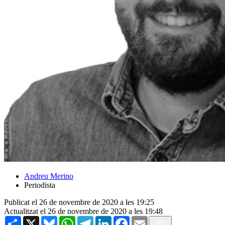
Andreu Merino
Periodista
Publicat el 26 de novembre de 2020 a les 19:25
Actualitzat el 26 de novembre de 2020 a les 19:48
Share
X
Bluesky
WhatsApp
Telegram
LinkedIn
Facebook
Email