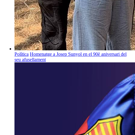
Política
Homenatge a Josep Sunyol en el 90è aniversari del
seu afusellament