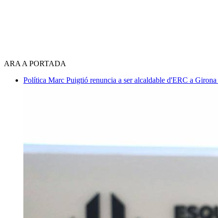
ARA A PORTADA
Política
Marc Puigtió renuncia a ser alcaldable d'ERC a Girona 