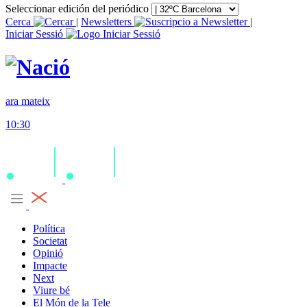
Seleccionar edición del periódico
Cerca
|
Newsletters
|
Iniciar Sessió
ara mateix
10:30
Política
Societat
Opinió
Impacte
Next
Viure bé
El Món de la Tele